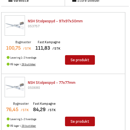
Vareliste
Store billeder
NSH Stolpespyd - 97x97x50mm
053757
Bygmaster
Fast Kampagne
100,75
111,83
/ STK
/ STK
Levering 1-2 hverdage
Se produkt
På lager i
26 butikker
NSH Stolpespyd - 77x77mm
050680
Bygmaster
Fast Kampagne
76,45
84,29
/ STK
/ STK
Levering 1-2 hverdage
Se produkt
På lager i
29 butikker