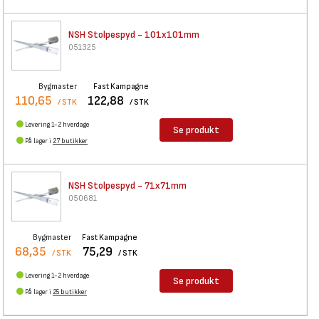
NSH Stolpespyd - 101x101mm
051325
Bygmaster
Fast Kampagne
110,65
122,88
/ STK
/ STK
Levering 1-2 hverdage
Se produkt
På lager i
27 butikker
NSH Stolpespyd - 71x71mm
050681
Bygmaster
Fast Kampagne
68,35
75,29
/ STK
/ STK
Levering 1-2 hverdage
Se produkt
På lager i
25 butikker