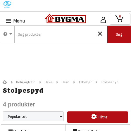
M
0
Menu
Søg
Bolig og fritid
Have
Hegn
Tilbehør
Stolpespyd
Stolpespyd
4
produkter
Filtre