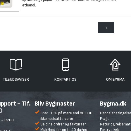
ethanol.
1
TILBUDSAVISER
KONTAKT OS
OM BYGMA
port - Tlf.
Bliv Bygmaster
Bygma.dk
0
Spar 10% på mere end 80.000
Handelsbetingelse
ikke nedsatte varer
Fragt
 - 15:00
Se dine ordrer og fakturaer
Retur og reklamat
Mulighed for op til 40 dages
Fortryd køb