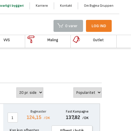
varligt byggeri
Karriere
Kontakt
Om Bygma Gruppen
0 varer
LOG IND
VVS
Maling
Outlet
Bygmaster
Fast Kampagne
124,15
137,82
/ DK
/ DK
Kan kun afhentes
Afhent i butik