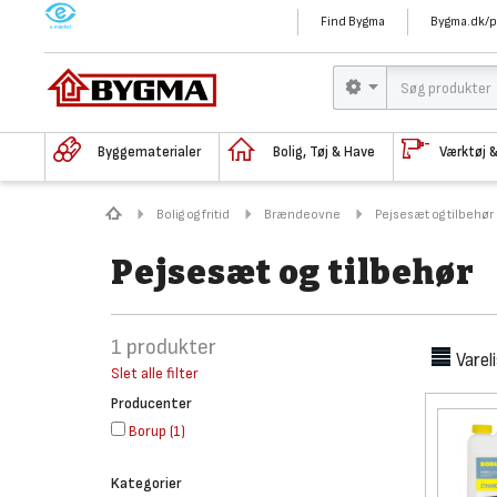
M
Find Bygma
Bygma.dk/p
Byggematerialer
Bolig, Tøj & Have
Værktøj 
Bolig og fritid
Brændeovne
Pejsesæt og tilbehør
Pejsesæt og tilbehør
1
produkter
Varel
Slet alle filter
Producenter
Borup
(
1
)
Kategorier