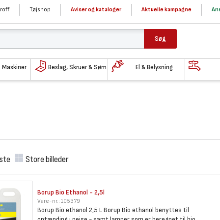
roff
Tøjshop
Aviser og kataloger
Aktuelle kampagne
Ans
Søg
& Maskiner
Beslag, Skruer & Søm
El & Belysning
iste
Store billeder
Borup Bio Ethanol - 2,5l
Vare-nr.:
105379
Borup Bio ethanol 2,5 L Borup Bio ethanol benyttes til
optænding i pejse - samt lamper som er beregnet til bio