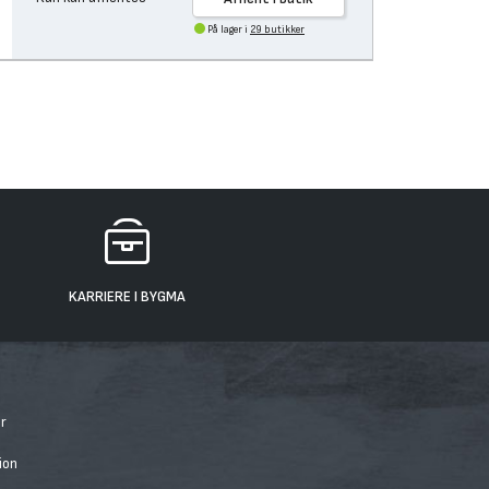
På lager i
29 butikker
KARRIERE I BYGMA
r
ion