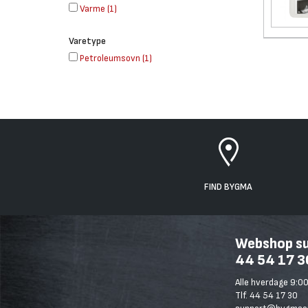
Varme
(
1
)
Varetype
Petroleumsovn
(
1
)
FIND BYGMA
Webshop sup
44 54 17 3
Alle hverdage 9:00
Tlf. 44 54 17 30