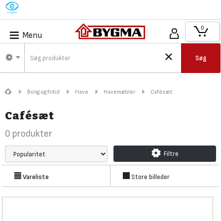
M
0
Menu
Søg
Bolig og fritid
Have
Havemøbler
Cafésæt
Cafésæt
0
produkter
Filtre
Vareliste
Store billeder