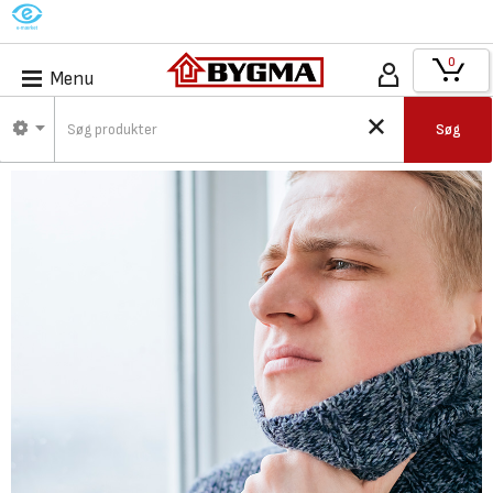
M
0
Menu
Søg