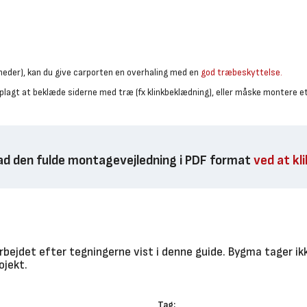
neder), kan du give carporten en overhaling med en
god træbeskyttelse.
plagt at beklæde siderne med træ (fx klinkbeklædning), eller måske montere et
d den fulde montagevejledning i PDF format
ved at kl
bejdet efter tegningerne vist i denne guide. Bygma tager ikk
ojekt.
Tag: