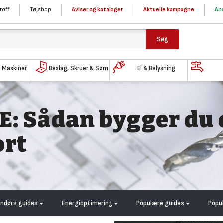
roff
Tøjshop
Aviser og kataloger
Aktuelle kampagne
Ans
Søg
& Maskiner
Beslag, Skruer & Søm
El & Belysning
E: Sådan bygger du 
ort
endørs guides
Energioptimering
Populære guides
Popu