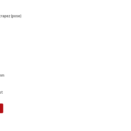
trapez (pose)
5mm
st