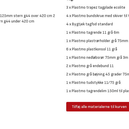
3 x Plastmo trapez tagplade ecolite
5x125mm stern g44 over 420 cm 2
4 x Plastmo bundskrue med skiver til 
n g44 under 420 cm
4 x Bygtjek tagfod standard
1 x Plastmo tagrende 11 grå 6m
1 x Plastmo plastrørholder grå 75mm
6 x Plastmo plastkonsol 11 grå
1 x Plastmo nedløbsrør 75mm grå 3m
2 x Plastmo grå endebund 11
2 x Plastmo grå bøjning 45 grader 7
1 x Plastmo tudstykke 11/75 grå
1 x Plastmo tagrendelim 150ml til pla
Tilføj alle materialerne til kurven