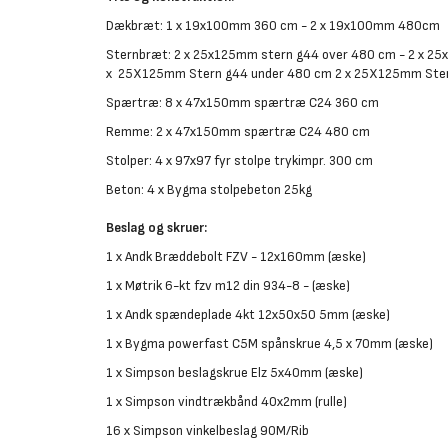
Dækbræt: 1 x 19x100mm 360 cm - 2 x 19x100mm 480cm
Sternbræt: 2 x 25x125mm stern g44 over 480 cm - 2 x 2
x 25X125mm Stern g44 under 480 cm 2 x 25X125mm Ster
Spærtræ: 8 x 47x150mm spærtræ C24 360 cm
Remme: 2 x 47x150mm spærtræ C24 480 cm
Stolper: 4 x 97x97 fyr stolpe trykimpr. 300 cm
Beton: 4 x Bygma stolpebeton 25kg
Beslag og skruer:
1 x Andk Bræddebolt FZV - 12x160mm (æske)
1 x Møtrik 6-kt fzv m12 din 934-8 - (æske)
1 x Andk spændeplade 4kt 12x50x50 5mm (æske)
1 x Bygma powerfast C5M spånskrue 4,5 x 70mm (æske)
1 x Simpson beslagskrue Elz 5x40mm (æske)
1 x Simpson vindtrækbånd 40x2mm (rulle)
16 x Simpson vinkelbeslag 90M/Rib