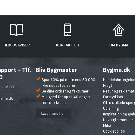
TILBUDSAVISER
KONTAKT OS
OM BYGMA
port - Tlf.
Bliv Bygmaster
Bygma.dk
0
Spar 10% på mere end 80.000
Handelsbetingelse
ikke nedsatte varer
Fragt
 - 15:00
Se dine ordrer og fakturaer
Retur og reklamat
Mulighed for op til 40 dages
Fortryd køb
line.dk
rentefri kredit
Ofte stillede spø
Udlejning
Læs mere her
Inspiration og god
Udvalgte mærker
Miljø
Cookiepolitik