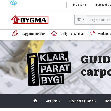
M
Find Bygma
Bygma.dk/p
Byggematerialer
Bolig, Tøj & Have
Værktøj 
GUID
carp
Aktuelt
Udendørs guides
Ind