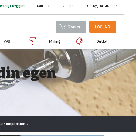
varligt byggeri
Karriere
Kontakt
Om Bygma Gruppen
0 varer
LOG IND
VVS
Maling
Outlet
din egen
lær inspiration