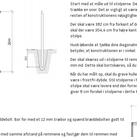
Start med at måle ud til stolperne. De
trække en snor. Det er vigtigt at væ
resten af konstruktionens nøjagtighe
Der skal være 382 cm fra forkant af d
skal der være 304,4 cm fra højre kant
stolpe.
Husk løbende at tjekke dine diagonalmål
betyder, at konstruktionen er i vinkel.
Der skal skæres ud i stolperne til r
mm ind. Dette skal bortskæres, så d
Når du har målt op, skal du grave hull
være i frostfri dybde. Stil stolperne 
stolpe skal være lavere end den forres
giver 8 cm forskel i stolperne i dette 
debolt. Bor for med et 12 mm træbor og spænd bræddebolten godt til.
pær med samme afstand på remmene og fastgør dem til remmen med