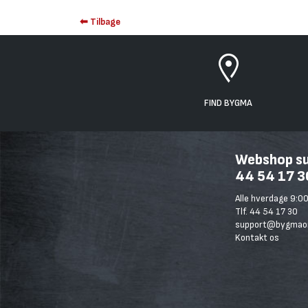
⬅ Tilbage
FIND BYGMA
Webshop sup
44 54 17 3
Alle hverdage 9:00
Tlf. 44 54 17 30
support@bygmaon
Kontakt os