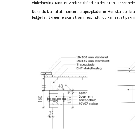
vinkelbeslag. Monter vindtrækbånd, da det stabiliserer hel
Nu er du klar til at montere trapezpladerne. Her skal der br
bølgedal. Skruerne skal strammes, indtil du kan se, at pakn