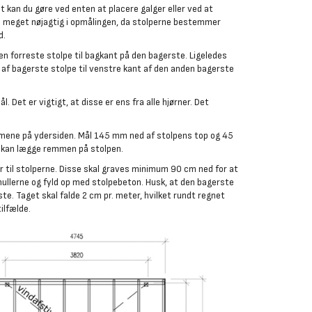
t kan du gøre ved enten at placere galger eller ved at
re meget nøjagtig i opmålingen, da stolperne bestemmer
d.
en forreste stolpe til bagkant på den bagerste. Ligeledes
 af bagerste stolpe til venstre kant af den anden bagerste
. Det er vigtigt, at disse er ens fra alle hjørner. Det
emmene på ydersiden. Mål 145 mm ned af stolpens top og 45
u kan lægge remmen på stolpen.
er til stolperne. Disse skal graves minimum 90 cm ned for at
i hullerne og fyld op med stolpebeton. Husk, at den bagerste
te. Taget skal falde 2 cm pr. meter, hvilket rundt regnet
tilfælde.