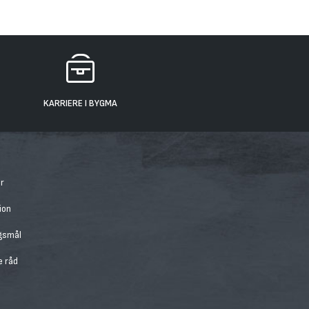
KARRIERE I BYGMA
r
ion
rgsmål
e råd