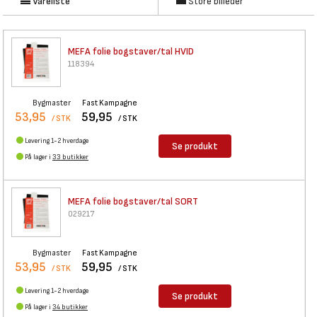
Vareliste
Store billeder
MEFA folie bogstaver/tal HVID
118394
Bygmaster
Fast Kampagne
53,95
59,95
/ STK
/ STK
Levering 1-2 hverdage
Se produkt
På lager i
33 butikker
MEFA folie bogstaver/tal SORT
029217
Bygmaster
Fast Kampagne
53,95
59,95
/ STK
/ STK
Levering 1-2 hverdage
Se produkt
På lager i
34 butikker