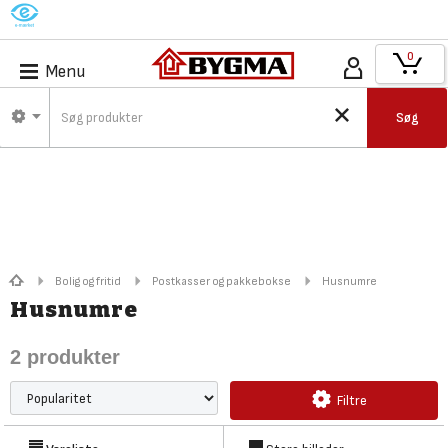
M
0
Menu
Søg
Bolig og fritid
Postkasser og pakkebokse
Husnumre
Husnumre
2
produkter
Filtre