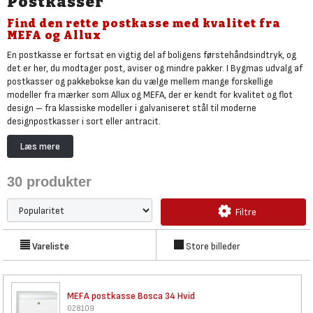
Postkasser
Find den rette postkasse med kvalitet fra
MEFA og Allux
En postkasse er fortsat en vigtig del af boligens førstehåndsindtryk, og
det er her, du modtager post, aviser og mindre pakker. I Bygmas udvalg af
postkasser og pakkebokse kan du vælge mellem mange forskellige
modeller fra mærker som Allux og MEFA, der er kendt for kvalitet og flot
design – fra klassiske modeller i galvaniseret stål til moderne
designpostkasser i sort eller antracit.
Blandt udvalget kan du gennemgå de mange modeller, der enten kan
Læs mere
monteres på en postkassestander eller hænges på væggen. Udvalget
spænder fra små og prisbillige modeller til større og elegante varianter
30
produkter
med lås, ekstra kapacitet eller plads til magasiner og reklamer. Uanset om
du søger en billig postkasse til sommerhuset eller en eksklusiv model til
nybyggeri, finder du den rette postkasse på Bygma.dk.
Filtre
Vareliste
Store billeder
MEFA postkasse Bosca 34 Hvid
028109