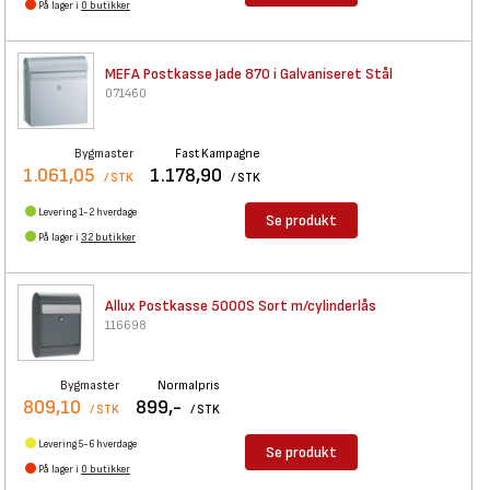
På lager i
0 butikker
MEFA Postkasse Jade 870 i
Galvaniseret Stål
071460
Bygmaster
Fast Kampagne
1.061,05
1.178,90
/ STK
/ STK
Levering 1-2 hverdage
Se produkt
På lager i
32 butikker
Allux Postkasse 5000S Sort
m/cylinderlås
116698
Bygmaster
Normalpris
809,10
899,-
/ STK
/ STK
Levering 5-6 hverdage
Se produkt
På lager i
0 butikker