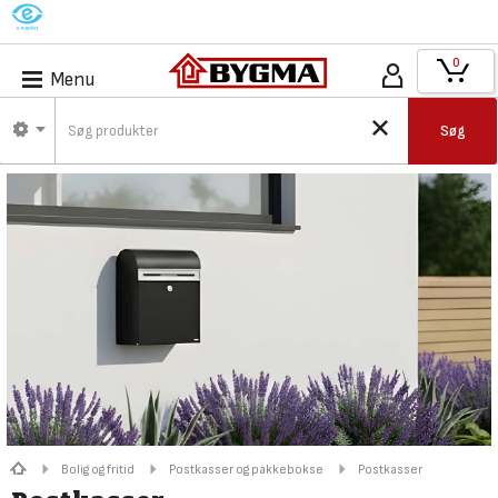
M
0
Menu
Søg
Bolig og fritid
Postkasser og pakkebokse
Postkasser