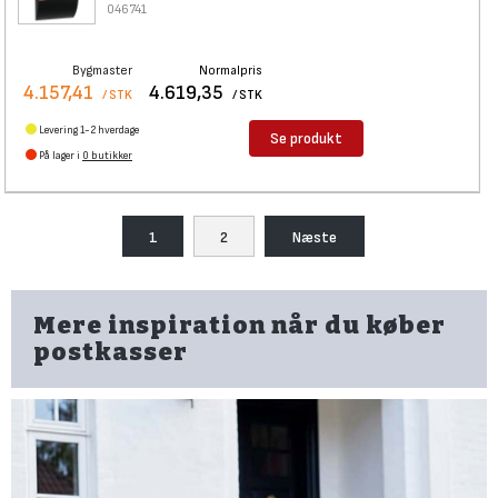
046741
Bygmaster
Normalpris
4.157,41
4.619,35
/ STK
/ STK
Levering 1-2 hverdage
Se produkt
På lager i
0 butikker
1
2
Næste
Mere inspiration når du køber
postkasser