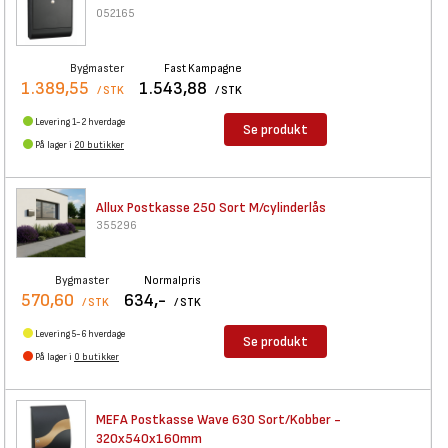
052165
Bygmaster
Fast Kampagne
1.389,55
1.543,88
/ STK
/ STK
Levering 1-2 hverdage
Se produkt
På lager i
20 butikker
Allux Postkasse 250 Sort
M/cylinderlås
355296
Bygmaster
Normalpris
570,60
634,-
/ STK
/ STK
Levering 5-6 hverdage
Se produkt
På lager i
0 butikker
MEFA Postkasse Wave 630
Sort/Kobber -
320x540x160mm