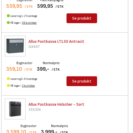
Bygmaster
Fast Kampagne
539,95
599,95
/ STK
/ STK
Levering 1-2 hverdage
Se produkt
På lager i
36 butikker
Allux Postkasse LT150 Antracit
116697
Bygmaster
Normalpris
359,10
399,-
/ STK
/ STK
Levering 5-6 hverdage
Se produkt
På lager i
2 butikker
Allux Postkasse Holscher -
Sort
355306
Bygmaster
Normalpris
3.599,10
3.999,-
/ STK
/ STK