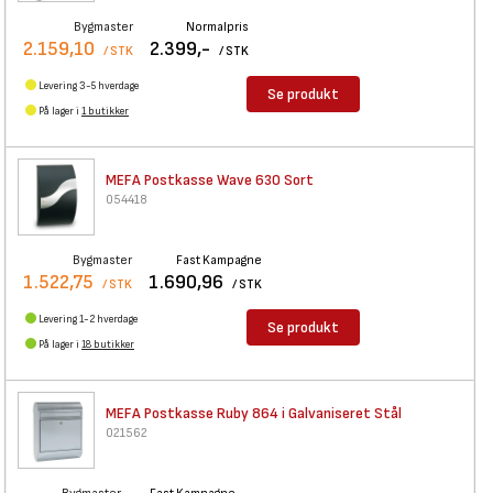
Bygmaster
Normalpris
2.159,10
2.399,-
/ STK
/ STK
Levering 3-5 hverdage
Se produkt
På lager i
1 butikker
MEFA Postkasse Wave 630 Sort
054418
Bygmaster
Fast Kampagne
1.522,75
1.690,96
/ STK
/ STK
Levering 1-2 hverdage
Se produkt
På lager i
18 butikker
MEFA Postkasse Ruby 864 i
Galvaniseret Stål
021562