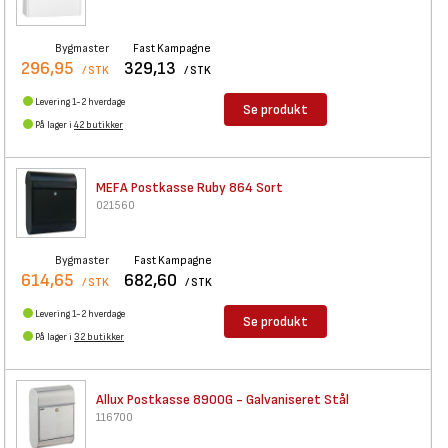
Bygmaster
Fast Kampagne
296,95
329,13
/ STK
/ STK
Levering 1-2 hverdage
Se produkt
På lager i
42 butikker
MEFA Postkasse Ruby 864 Sort
021560
Bygmaster
Fast Kampagne
614,65
682,60
/ STK
/ STK
Levering 1-2 hverdage
Se produkt
På lager i
32 butikker
Allux Postkasse 8900G -
Galvaniseret Stål
116700