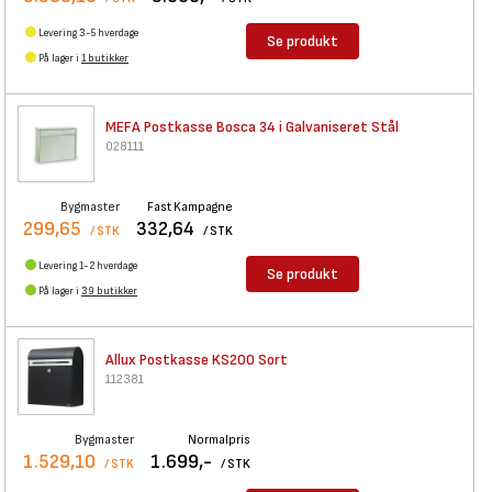
Levering 3-5 hverdage
Se produkt
På lager i
1 butikker
MEFA Postkasse Bosca 34 i
Galvaniseret Stål
028111
Bygmaster
Fast Kampagne
299,65
332,64
/ STK
/ STK
Levering 1-2 hverdage
Se produkt
På lager i
39 butikker
Allux Postkasse KS200 Sort
112381
Bygmaster
Normalpris
1.529,10
1.699,-
/ STK
/ STK