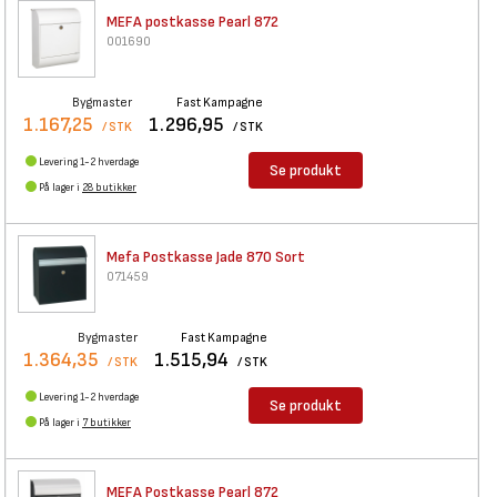
MEFA postkasse Pearl 872
001690
Bygmaster
Fast Kampagne
1.167,25
1.296,95
/ STK
/ STK
Levering 1-2 hverdage
Se produkt
På lager i
28 butikker
Mefa Postkasse Jade 870 Sort
071459
Bygmaster
Fast Kampagne
1.364,35
1.515,94
/ STK
/ STK
Levering 1-2 hverdage
Se produkt
På lager i
7 butikker
MEFA Postkasse Pearl 872