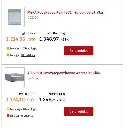
MEFA Postkasse Pearl 872 i
Galvaniseret Stål
052160
Bygmaster
Fast Kampagne
1.214,95
1.348,97
/ STK
/ STK
Levering 1-2 hverdage
Se produkt
På lager i
31 butikker
Allux PC1 Systempostkasse
Antracit U/lås
347224
Bygmaster
Normalpris
1.124,10
1.249,-
/ STK
/ STK
Levering 5-6 hverdage
Se produkt
På lager i
0 butikker