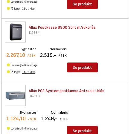
Levering 5-6 hverdage
Se produkt
På lager i
1 butikker
Allux Postkasse 8900 Sort
m/ruko lås
112384
Bygmaster
Normalpris
2.267,10
2.519,-
/ STK
/ STK
Levering 5-6 hverdage
Se produkt
På lager i
1 butikker
Allux PC2 Systempostkasse
Antracit U/lås
347267
Bygmaster
Normalpris
1.124,10
1.249,-
/ STK
/ STK
Levering 5-6 hverdage
Se produkt