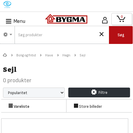
M
0
Menu
Søg
Bolig og fritid
Have
Hegn
Sejl
Sejl
0
produkter
Filtre
Vareliste
Store billeder