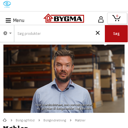
M
0
Menu
Søg
Bolig og fritid
Boligindretning
Møbler