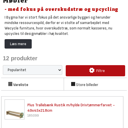
Møbler
- med fokus på overskudstræ og upcycling
I Bygma har vi stort fokus på det ansvarlige byggeri og herunder
mindske ressourcespild, derfor er vi stolte af samarbejdet med
Wecycle furniture, hvor overskudstræ, som normalt kasseres, nu
upcycles til designmøbler i høj kvalitet.
Wecycle Furniture er en virksomhed med fokus på designe møbler der
Læs mere
tilstræber en mere miljøvenlig indretning og genbrug af møbler. Vores
mission er at give nyt liv til gamle møbler og skabe mere
12
produkter
indretningsløsninger, der er bedre for både miljøet og vores kunder.
Vi tror på, at en mere miljøvenlig livsstil starter derhjemme, og derfor
Filtre
arbejder vi hver dag på at finde de bedste løsninger til vores kunder og
deres hjem. Hos WeCycle Furniture er vi passionerede omkring vores
arbejde, og vi stræber efter at gøre en positiv forskel for vores planet.
Vareliste
Store billeder
Kigger du efter havemøbler?
Hvis du søger møbler til udendørs brug, har vi også et
omfattende
udvalg af havemøbler
.
Plus Trallebænk Rustik m/hylde
Drivtømmerfarvet -
49x45x218cm
185099