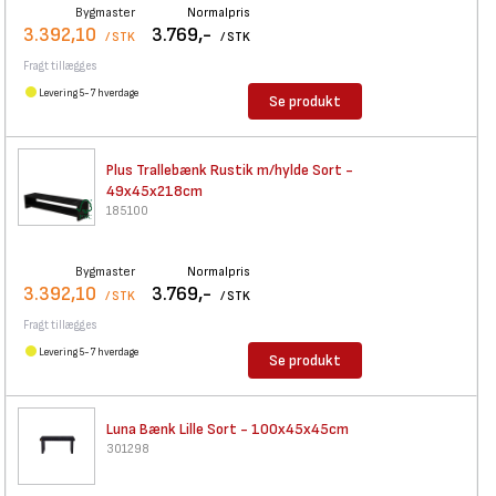
Bygmaster
Normalpris
3.392,10
3.769,-
/ STK
/ STK
Fragt tillægges
Levering 5-7 hverdage
Se produkt
Plus Trallebænk Rustik m/hylde
Sort -
49x45x218cm
185100
Bygmaster
Normalpris
3.392,10
3.769,-
/ STK
/ STK
Fragt tillægges
Levering 5-7 hverdage
Se produkt
Luna Bænk Lille Sort -
100x45x45cm
301298