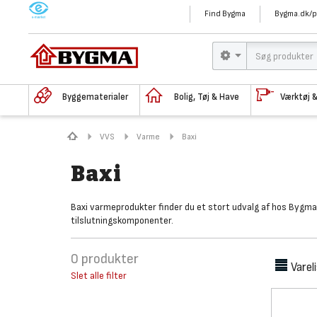
M
Find Bygma
Bygma.dk/p
Byggematerialer
Bolig, Tøj & Have
Værktøj 
VVS
Varme
Baxi
Baxi
Baxi varmeprodukter finder du et stort udvalg af hos Bygma.
tilslutningskomponenter.
0
produkter
Varel
Slet alle filter