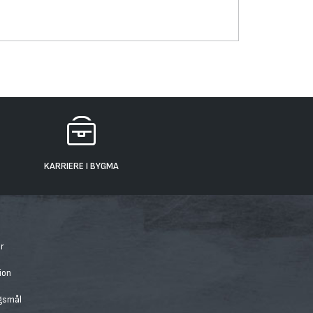
KARRIERE I BYGMA
r
ion
rgsmål