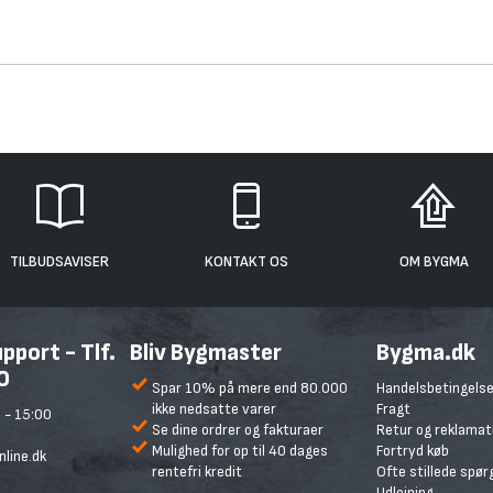
TILBUDSAVISER
KONTAKT OS
OM BYGMA
port - Tlf.
Bliv Bygmaster
Bygma.dk
0
Spar 10% på mere end 80.000
Handelsbetingelse
ikke nedsatte varer
Fragt
 - 15:00
Se dine ordrer og fakturaer
Retur og reklamat
Mulighed for op til 40 dages
Fortryd køb
line.dk
rentefri kredit
Ofte stillede spø
Udlejning