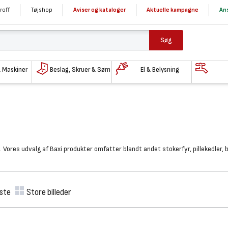
roff
Tøjshop
Aviser og kataloger
Aktuelle kampagne
Ans
Søg
& Maskiner
Beslag, Skruer & Søm
El & Belysning
 Vores udvalg af Baxi produkter omfatter blandt andet stokerfyr, pillekedler,
iste
Store billeder