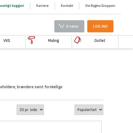
varligt byggeri
Karriere
Kontakt
Om Bygma Gruppen
0 varer
LOG IND
VVS
Maling
Outlet
 beholdere, brændere samt forskellige