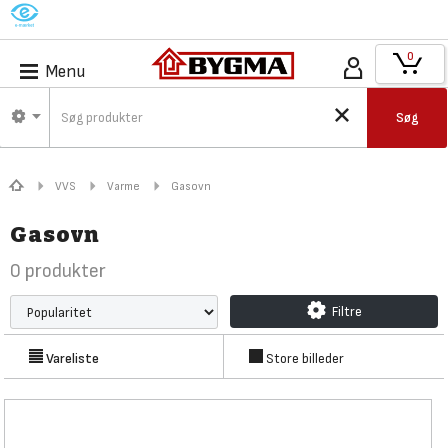
M
0
Menu
Søg
VVS
Varme
Gasovn
Gasovn
0
produkter
Filtre
Vareliste
Store billeder