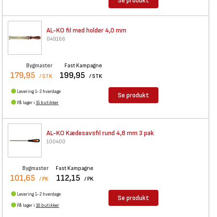
Se produkt
AL-KO fil med holder 4,0 mm
049166
Bygmaster
Fast Kampagne
179,95
199,95
/ STK
/ STK
Levering 1-2 hverdage
Se produkt
På lager i
15 butikker
AL-KO Kædesavsfil rund 4,8 mm
3 pak
100400
Bygmaster
Fast Kampagne
101,65
112,15
/ PK
/ PK
Levering 1-2 hverdage
Se produkt
På lager i
18 butikker