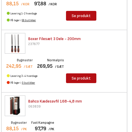
88,15
97,88
/ KOR
/ KOR
Levering 1-2 hverdage
Se produkt
På lager i
58 butikker
Boxer Filesæt 3 Dele - 200mm
237677
Bygmaster
Normalpris
242,95
269,95
/ SÆT
/ SÆT
Levering 3-4 hverdage
Se produkt
På lager i
0 butikker
Bahco Kædesavfil 168-4,8 mm
063839
Bygmaster
Fast Kampagne
88,15
97,79
/ PK
/ PK