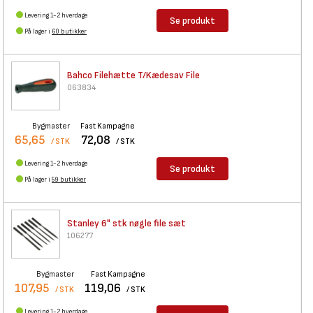
Levering 1-2 hverdage
Se produkt
På lager i
60 butikker
Bahco Filehætte T/Kædesav File
063834
Bygmaster
Fast Kampagne
65,65
72,08
/ STK
/ STK
Levering 1-2 hverdage
Se produkt
På lager i
59 butikker
Stanley 6" stk nøgle file sæt
106277
Bygmaster
Fast Kampagne
107,95
119,06
/ STK
/ STK
Levering 1-2 hverdage