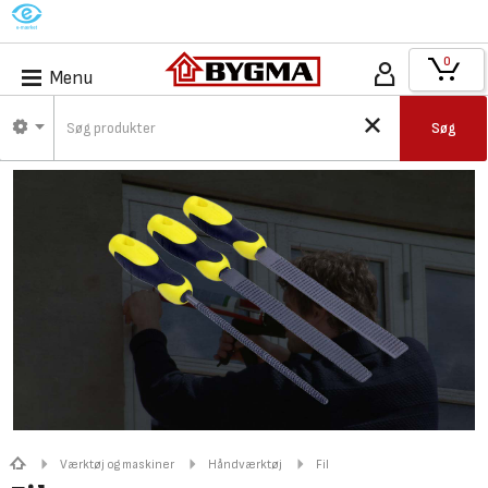
M
0
Menu
Søg
Værktøj og maskiner
Håndværktøj
Fil