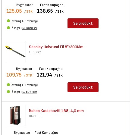
Bygmaster
Fast Kampagne
125,05
138,65
/ STK
/ STK
Levering 1-2 hverdage
Se produkt
På lager i
60 butikker
Stanley Halvrund Fil 8"/200Mm
105667
Bygmaster
Fast Kampagne
109,75
121,94
/ STK
/ STK
Levering 1-2 hverdage
Se produkt
På lager i
62 butikker
Bahco Kædesavfil 168-4,0 mm
063838
Bygmaster
Fast Kampagne