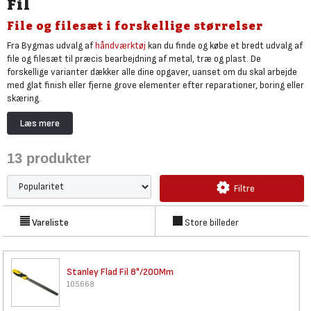
Fil
File og filesæt i forskellige størrelser
Fra Bygmas udvalg af
håndværktøj
kan du finde og købe et bredt udvalg af
file og filesæt til præcis bearbejdning af metal, træ og plast. De
forskellige varianter dækker alle dine opgaver, uanset om du skal arbejde
med glat finish eller fjerne grove elementer efter reparationer, boring eller
skæring.
I udvalget kan du købe flade, runde, halvrunde og trekantede file til din
Læs mere
værktøjskasse
, som egner sig til alt fra justering af beslag og bolte til
formning af kanter, spor og huller. Derudover kan du også købe
13
produkter
kædesavsfile til vedligeholdelse af din
motor- og kædesav
. Finder du ikke
den helt rette fil eller det rette filsæt på Bygma.dk, eller vil du vurdere
greb og størrelse, er du altid velkommen i en af
Bygmas landsdækkende
Filtre
butikker
.
Med filesæt får du flere typer og grovheder samlet til værktøjskassen, så
Vareliste
Store billeder
du altid har den rette fil til opgaven – grov til at fjerne de rå ujævnheder
og fin til finish og tilpasning.
Stanley Flad Fil 8"/200Mm
105668