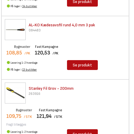
Se produkt
På lager i
34 butikker
AL-KO Kædesavsfil rund 4,0 mm
3 pak
084483
Bygmaster
Fast Kampagne
108,85
120,53
/ PK
/ PK
Levering 1-2 hverdage
Se produkt
På lager i
13 butikker
Stanley Fil Grov - 200mm
263916
Bygmaster
Fast Kampagne
109,75
121,94
/ STK
/ STK
Fragt tillægges
Levering 1-2 hverdage