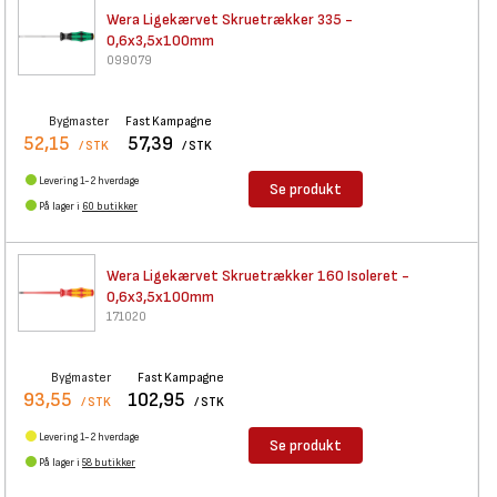
Wera Ligekærvet Skruetrækker
335 -
0,6x3,5x100mm
099079
Bygmaster
Fast Kampagne
52,15
57,39
/ STK
/ STK
Levering 1-2 hverdage
Se produkt
På lager i
60 butikker
Wera Ligekærvet Skruetrækker
160 Isoleret -
0,6x3,5x100mm
171020
Bygmaster
Fast Kampagne
93,55
102,95
/ STK
/ STK
Levering 1-2 hverdage
Se produkt
På lager i
58 butikker