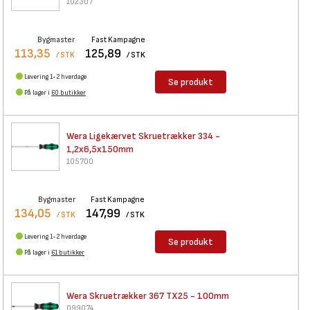
102307
Bygmaster
Fast Kampagne
113,35
125,89
/ STK
/ STK
Levering 1-2 hverdage
Se produkt
På lager i
60 butikker
Wera Ligekærvet Skruetrækker
334 -
1,2x6,5x150mm
105700
Bygmaster
Fast Kampagne
134,05
147,99
/ STK
/ STK
Levering 1-2 hverdage
Se produkt
På lager i
61 butikker
Wera Skruetrækker 367 TX25 -
100mm
099074