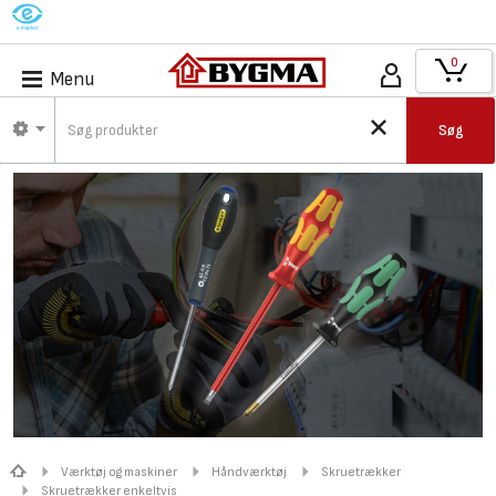
M
0
Menu
Søg
Værktøj og maskiner
Håndværktøj
Skruetrækker
Skruetrækker enkeltvis