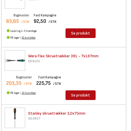
Bygmaster
Fast Kampagne
83,65
92,50
/ STK
/ STK
Levering 1-2 hverdage
Se produkt
På lager i
61 butikker
Wera Flex Skruetrækker 391 -
7x167mm
069435
Bygmaster
Fast Kampagne
203,35
225,75
/ STK
/ STK
På lager i
10 butikker
Se produkt
Stanley skruetrækker 3,0x75mm
063857