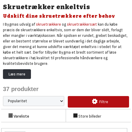
Skruetrækker enkeltvis
Udskift dine skruetrækkere efter behov
I Bygmas udvalg af
skruetrækkere
og
skruetrækkersæt
kan du købe
præcis de skruetrækkere enkeltvis, som er dem der bliver slidt, forlagt
eller mangler i værktøjskassen. Når spidsen er rundet, grebet beskadiget,
eller en bestemt størrelse er blevet uundværlig i det daglige arbejde,
giver det mening at kunne udskifte værktøjet enkeltvis i stedet for at
købe et helt sæt. Derfor tilbyder Bygma et bredt sortiment af løse
skruetrækkere i høj kvalitet til professionelle håndværkere og
kvalitetsbevidste brugere.
Udvalget omfatter klassiske kærvskruetrækkere, Phillips, Pozidriv og Torx
Læs mere
i flere længder og dimensioner, så du kan sammensætte eller vedligeholde
din værktøjskasse ud fra dine faktiske arbejdsopgaver. Derudover finder
37
produkter
du polsøgere til hurtig og sikker spændingskontrol samt isolerede
skruetrækkere, der er relevante ved arbejde tæt på el-installationer, hvor
sikkerhed og korrekt værktøj er afgørende.
Filtre
Vareliste
Store billeder