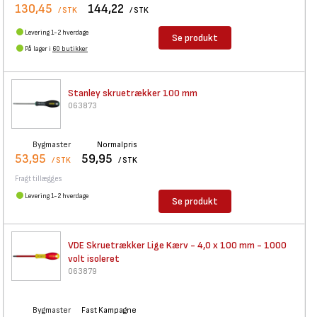
130,45
144,22
/ STK
/ STK
Levering 1-2 hverdage
Se produkt
På lager i
60 butikker
Stanley skruetrækker 100 mm
063873
Bygmaster
Normalpris
53,95
59,95
/ STK
/ STK
Fragt tillægges
Levering 1-2 hverdage
Se produkt
VDE Skruetrækker Lige Kærv -
4,0 x 100 mm - 1000
volt isoleret
063879
Bygmaster
Fast Kampagne