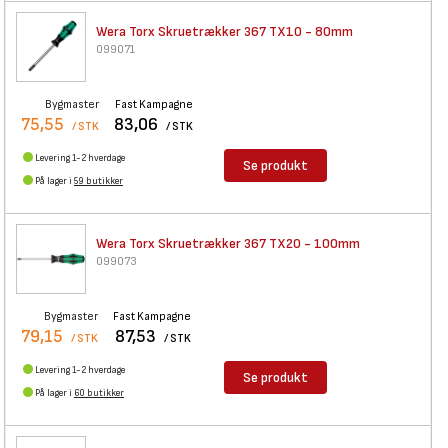
Wera Torx Skruetrækker 367
TX10 - 80mm
099071
Bygmaster
Fast Kampagne
75,55
83,06
/ STK
/ STK
Levering 1-2 hverdage
Se produkt
På lager i
59 butikker
Wera Torx Skruetrækker 367
TX20 - 100mm
099073
Bygmaster
Fast Kampagne
79,15
87,53
/ STK
/ STK
Levering 1-2 hverdage
Se produkt
På lager i
60 butikker