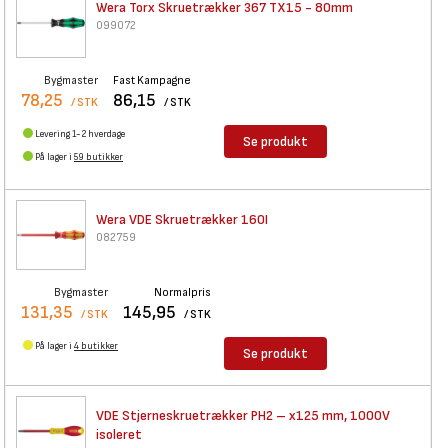
Wera Torx Skruetrækker 367
TX15 - 80mm
099072
Bygmaster
Fast Kampagne
78,25
86,15
/ STK
/ STK
Levering 1-2 hverdage
Se produkt
På lager i
59 butikker
Wera VDE Skruetrækker 160I
082759
Bygmaster
Normalpris
131,35
145,95
/ STK
/ STK
På lager i
4 butikker
Se produkt
VDE Stjerneskruetrækker PH2 –
x125 mm, 1000V
isoleret