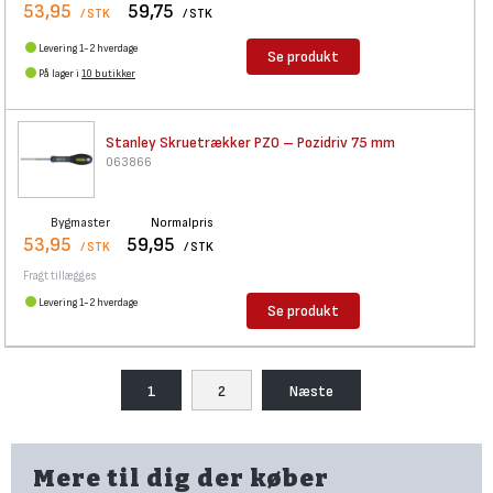
53,95
59,75
/ STK
/ STK
Levering 1-2 hverdage
Se produkt
På lager i
10 butikker
Stanley Skruetrækker PZ0 –
Pozidriv 75 mm
063866
Bygmaster
Normalpris
53,95
59,95
/ STK
/ STK
Fragt tillægges
Levering 1-2 hverdage
Se produkt
1
2
Næste
Mere til dig der køber