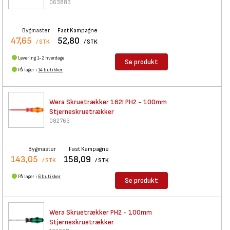
063883
Bygmaster
Fast Kampagne
47,65
52,80
/ STK
/ STK
Levering 1-2 hverdage
Se produkt
På lager i
14 butikker
Wera Skruetrækker 162I PH2 -
100mm
Stjerneskruetrækker
082763
Bygmaster
Fast Kampagne
143,05
158,09
/ STK
/ STK
På lager i
6 butikker
Se produkt
Wera Skruetrækker PH2 - 100mm
Stjerneskruetrækker