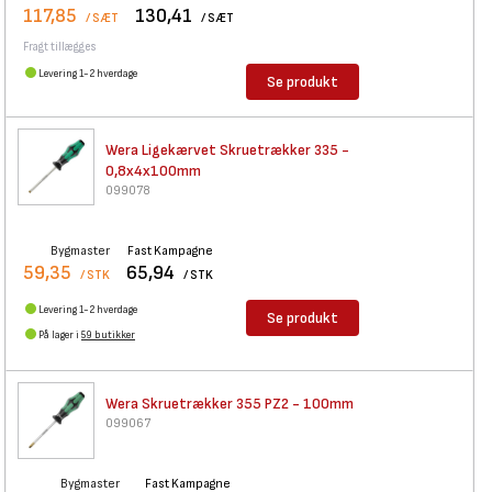
117,85
130,41
/ SÆT
/ SÆT
Fragt tillægges
Levering 1-2 hverdage
Se produkt
Wera Ligekærvet Skruetrækker
335 -
0,8x4x100mm
099078
Bygmaster
Fast Kampagne
59,35
65,94
/ STK
/ STK
Levering 1-2 hverdage
Se produkt
På lager i
59 butikker
Wera Skruetrækker 355 PZ2 -
100mm
099067
Bygmaster
Fast Kampagne