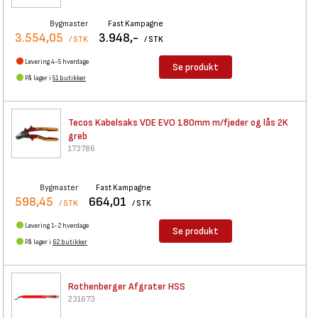
Bygmaster
Fast Kampagne
3.554,05
3.948,-
/ STK
/ STK
Levering 4-5 hverdage
Se produkt
På lager i
51 butikker
Tecos Kabelsaks VDE EVO 180mm
m/fjeder og lås 2K
greb
173786
Bygmaster
Fast Kampagne
598,45
664,01
/ STK
/ STK
Levering 1-2 hverdage
Se produkt
På lager i
62 butikker
Rothenberger Afgrater HSS
231673