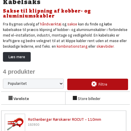
Kabelsaks
Sakse til klipning af kobber- og
aluminiumskabler
Fra Bygmas udvalg af
håndværktøj
og
sakse
kan du finde og købe
kabelsakse til præcis klipning af kobber- og aluminiumskabler i forbindelse
med el-installation, industri, montage og vedligehold. En kabelsaks er
kraftigere og bedre velegnet til at at klippe kabler rent uden at mase eller
beskadige lederne, end f.eks. en
kombinationstang
eller
skævbider
.
En kabelsaks bruges blandt andet ved etablering af nye el-installationer,
Læs mere
udskiftning af kabler i tavler, montering af varmepumper, solcelleanlæg,
ladestandere, maskiner og industrielle installationer. Den er et
4
produkter
uundværligt værktøj for elektrikere, installatører og teknikere, der har
behov for præcise og rene klip.
Filtre
Kabelsakse med hærdede skær og ergonomiske håndtag giver høj
klippekraft, rene snit og lang levetid, så arbejdet bliver både hurtigere og
mere skånsomt for kablerne.
Vareliste
Store billeder
Rothenberger Rørskærer ROCUT -
110mm
192800