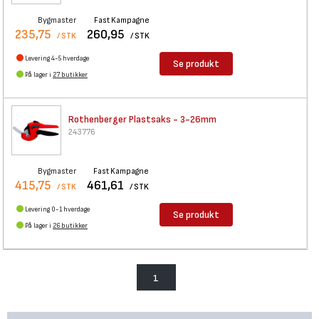
Bygmaster
Fast Kampagne
235,75
260,95
/ STK
/ STK
Levering 4-5 hverdage
Se produkt
På lager i
27 butikker
Rothenberger Plastsaks -
3-26mm
243776
Bygmaster
Fast Kampagne
415,75
461,61
/ STK
/ STK
Levering 0-1 hverdage
Se produkt
På lager i
26 butikker
1