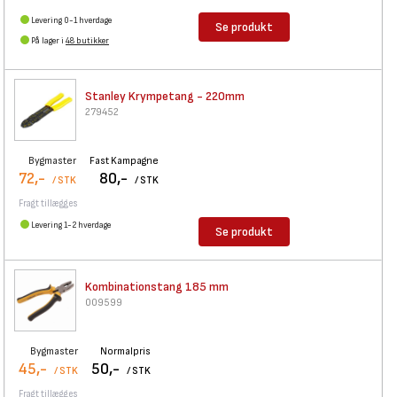
Levering 0-1 hverdage
Se produkt
På lager i
48 butikker
Stanley Krympetang - 220mm
279452
Bygmaster
Fast Kampagne
72,-
80,-
/ STK
/ STK
Fragt tillægges
Levering 1-2 hverdage
Se produkt
Kombinationstang 185 mm
009599
Bygmaster
Normalpris
45,-
50,-
/ STK
/ STK
Fragt tillægges