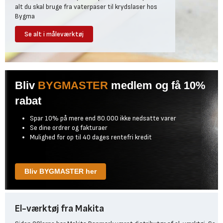
alt du skal bruge fra vaterpaser til krydslaser hos
Bygma
Se alt i måleværktøj
Bliv
BYGMASTER
medlem og få 10%
rabat
Spar 10% på mere end 80.000 ikke nedsatte varer
Se dine ordrer og fakturaer
Mulighed for op til 40 dages rentefri kredit
Bliv BYGMASTER her
El-værktøj fra Makita