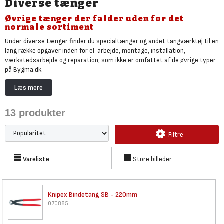
Diverse tænger
Øvrige tænger der falder uden for det
normale sortiment
Under diverse tænger finder du specialtænger og andet tangværktøj til en
lang række opgaver inden for el-arbejde, montage, installation,
værkstedsarbejde og reparation, som ikke er omfattet af de øvrige typer
på Bygma.dk.
Uanset om du har brug for en kombinationstang, storkenæbstang,
Læs mere
krympetang eller andre former for specialiserede tænger, som du ikke kan
finde i de øvrige kategorier af tænger.
13
produkter
Er du på udkig efter en meget fagspecifik tang, som du ikke finder på
Bygma, kan du med fordel henvende dig til din lokale Bygma.
Filtre
Vareliste
Store billeder
Knipex Bindetang SB - 220mm
070885