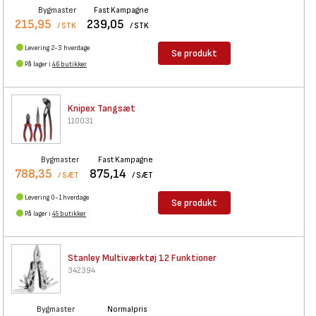
Bygmaster
Fast Kampagne
215,95
239,05
/ STK
/ STK
Levering 2-3 hverdage
Se produkt
På lager i
46 butikker
Knipex Tangsæt
110031
Bygmaster
Fast Kampagne
788,35
875,14
/ SÆT
/ SÆT
Levering 0-1 hverdage
Se produkt
På lager i
45 butikker
Stanley Multiværktøj 12
Funktioner
342394
Bygmaster
Normalpris