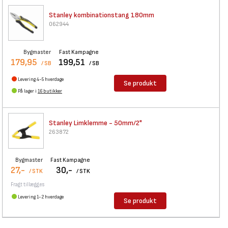
Stanley kombinationstang 180mm
062944
Bygmaster
Fast Kampagne
179,95
199,51
/ SB
/ SB
Levering 4-5 hverdage
Se produkt
På lager i
16 butikker
Stanley Limklemme - 50mm/2"
263872
Bygmaster
Fast Kampagne
27,-
30,-
/ STK
/ STK
Fragt tillægges
Levering 1-2 hverdage
Se produkt