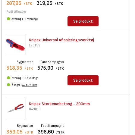
287,95
319,95
/ STK
/ STK
Fragt tillægges
Levering 1-2 hverdage
Se produkt
Knipex Universal
Afisoleringsværktøj
196159
Bygmaster
Fast Kampagne
518,35
575,90
/ STK
/ STK
Levering 0-1 hverdage
Se produkt
På lager i
47 butikker
Knipex Storkenæbstang - 200mm
049818
Bygmaster
Fast Kampagne
359,05
398,60
/ STK
/ STK