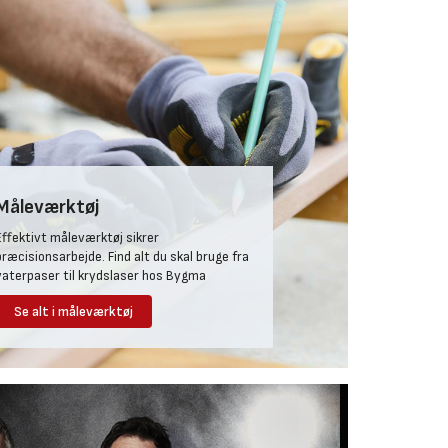
Måleværktøj
Effektivt måleværktøj sikrer
præcisionsarbejde. Find alt du skal bruge fra
vaterpaser til krydslaser hos Bygma
Se alt i måleværktøj