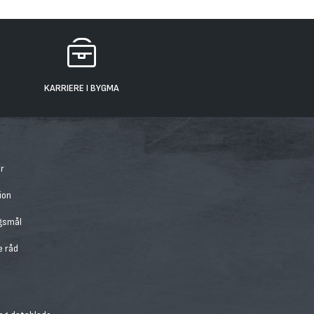
KARRIERE I BYGMA
r
ion
rgsmål
e råd