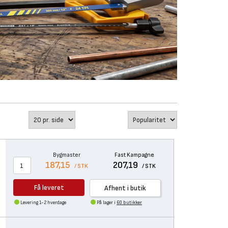
Bygmaster
Fast Kampagne
187,15
207,19
/ STK
/ STK
Få leveret
Afhent i butik
Levering 1-2 hverdage
På lager i
60 butikker