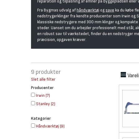
reparation og tilpasning af emner på byggepladsen eller
Fra Bygmas udvalg af
håndværktøj
og
save
ka du købe fl
nedstrygerklinger fra kendte producenter som Irwin og 
klassiske nedstrygere med 300 mm klinger og kompakte m
steder. Uanset om du arbejder professionelt med stål, al
en robust sav til værkstedet, finder du en nedstryger m
præcision, opgaven kræver.
9
produkter
Varel
Slet alle filter
Producenter
Irwin
(
7
)
Stanley
(
2
)
Kategorier
Håndværktøj
(
9
)