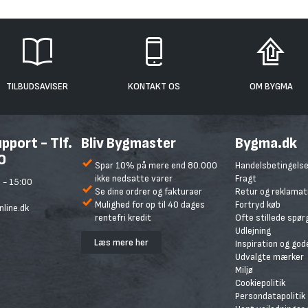
TILBUDSAVISER
KONTAKT OS
OM BYGMA
port - Tlf.
Bliv Bygmaster
Bygma.dk
0
Spar 10% på mere end 80.000
Handelsbetingelse
ikke nedsatte varer
Fragt
 - 15:00
Se dine ordrer og fakturaer
Retur og reklamat
Mulighed for op til 40 dages
Fortryd køb
line.dk
rentefri kredit
Ofte stillede spø
Udlejning
Læs mere her
Inspiration og god
Udvalgte mærker
Miljø
Cookiepolitik
Persondatapolitik