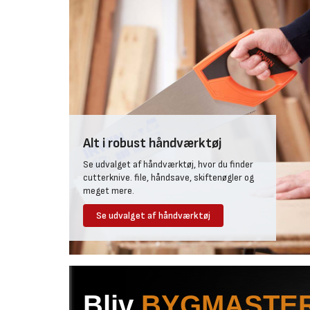
Alt i robust håndværktøj
Se udvalget af håndværktøj, hvor du finder
cutterknive. file, håndsave, skiftenøgler og
meget mere.
Se udvalget af håndværktøj
Bliv
BYGMASTE