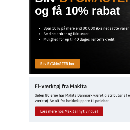
og få 10% rabat
Spar 10% på mere end 80.000 ikke nedsatte varer
Se dine ordrer og fakturaer
Mulighed for op til 40 dages rentefri kredit
Bliv BYGMASTER her
El-værktøj fra Makita
Siden 90'erne har Makita Danmark været distributør af e
værktøj. Se alt fra hækkeklippere til pælebor.
Læs mere hos Makita (nyt vindue)