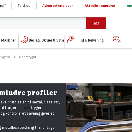
roff
Tøjshop
Aviser og kataloger
Aktuelle kampagne
Ans
Søg
& Maskiner
Beslag, Skruer & Søm
El & Belysning
trygere
Nedstryger
g mindre profiler
ve præcise snit i metal, plast, rør,
til træ, er en nedstryger
 og kontrolleret savning giver et
og metalbearbejdning til montage,