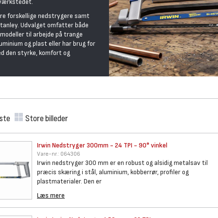
 værkstedet.
ere forskellige nedstrygere samt
Stanley. Udvalget omfatter både
odeller til arbejde på trange
uminium og plast eller har brug for
ed den styrke, komfort og
iste
Store billeder
Irwin Nedstryger 300mm - 24
TPI - 90° vinkel
Vare-nr.:
064306
Irwin nedstryger 300 mm er en robust og alsidig metalsav til
præcis skæring i stål, aluminium, kobberrør, profiler og
plastmaterialer. Den er
Læs mere