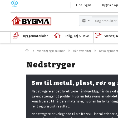
M
Find Bygma
Bygma.dk/p
Byggematerialer
Bolig, Tøj & Have
Værktøj 
Værktøj og maskiner
Håndværktøj
Save og neds
Nedstryger
Sav til metal, plast, rør o
Nedstrygere er det foretrukne håndværktøj, når du skal sa
gevindstænger og profiler. Hvor en fukssvans er udviklet 
konstrueret til hårdere materialer, hvor en fin fortanding
rent og præcist resultat.
Nedstrygere er velegnede til alt fra VVS-installationer 