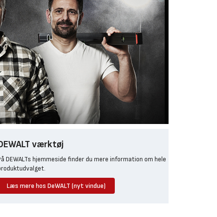
DEWALT værktøj
På DEWALTs hjemmeside finder du mere information om hele
produktudvalget.
Læs mere hos DeWALT (nyt vindue)