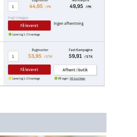
Bygmaster
Normalpris
44,95
49,95
/ PK
/ PK
Fragt tillægges
Ingen afhentning
Få leveret
Levering 1-2 hverdage
Bygmaster
Fast Kampagne
53,95
59,91
/ STK
/ STK
Få leveret
Afhent i butik
Levering 1-2 hverdage
På lager i
60 butikker