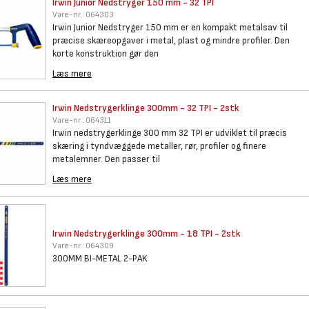
Irwin Junior Nedstryger 150 mm
- 32 TPI
Vare-nr.:
064303
Irwin Junior Nedstryger 150 mm er en kompakt metalsav til
præcise skæreopgaver i metal, plast og mindre profiler. Den
korte konstruktion gør den
Læs mere
Irwin Nedstrygerklinge 300mm -
32 TPI - 2stk
Vare-nr.:
064311
Irwin nedstrygerklinge 300 mm 32 TPI er udviklet til præcis
skæring i tyndvæggede metaller, rør, profiler og finere
metalemner. Den passer til
Læs mere
Irwin Nedstrygerklinge 300mm -
18 TPI - 2stk
Vare-nr.:
064309
300MM BI-METAL 2-PAK