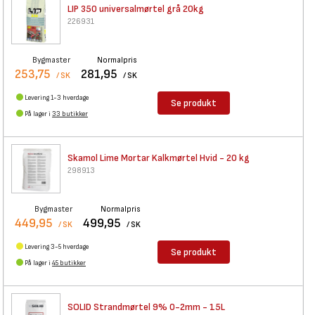
LIP 350 universalmørtel grå
20kg
226931
Bygmaster
Normalpris
253,75
281,95
/ SK
/ SK
Levering 1-3 hverdage
Se produkt
På lager i
33 butikker
Skamol Lime Mortar Kalkmørtel
Hvid - 20 kg
298913
Bygmaster
Normalpris
449,95
499,95
/ SK
/ SK
Levering 3-5 hverdage
Se produkt
På lager i
45 butikker
SOLID Strandmørtel 9% 0-2mm -
15L