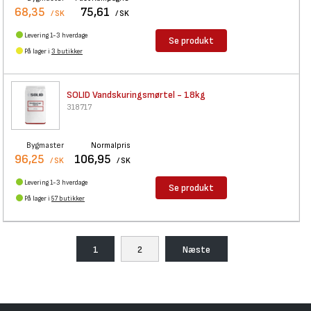
68,35
75,61
/ SK
/ SK
Levering 1-3 hverdage
Se produkt
På lager i
3 butikker
SOLID Vandskuringsmørtel -
18kg
318717
Bygmaster
Normalpris
96,25
106,95
/ SK
/ SK
Levering 1-3 hverdage
Se produkt
På lager i
57 butikker
1
2
Næste