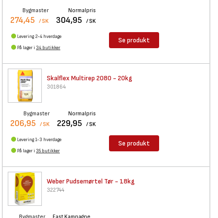
Bygmaster
Normalpris
274,45
304,95
/ SK
/ SK
Levering 2-4 hverdage
Se produkt
På lager i
34 butikker
Skalflex Multirep 2080 - 20kg
301864
Bygmaster
Normalpris
206,95
229,95
/ SK
/ SK
Levering 1-3 hverdage
Se produkt
På lager i
35 butikker
Weber Pudsemørtel Tør - 18kg
322744
Bygmaster
Fast Kampagne