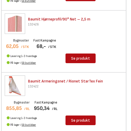
På lager i
56 butikker
Baumit Hjørneprofil/90° Net –
2,5 m
132426
Bygmaster
Fast Kampagne
62,05
68,-
/ STK
/ STK
Levering 1-3 hverdage
Se produkt
På lager i
59 butikker
Baumit Armeringsnet / Rionet
StarTex Fein
132422
Bygmaster
Fast Kampagne
855,85
950,34
/ RL
/ RL
Levering 1-3 hverdage
Se produkt
På lager i
59 butikker