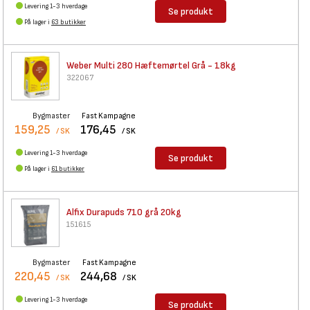
Levering 1-3 hverdage
Se produkt
På lager i
63 butikker
Weber Multi 280 Hæftemørtel
Grå - 18kg
322067
Bygmaster
Fast Kampagne
159,25
176,45
/ SK
/ SK
Levering 1-3 hverdage
Se produkt
På lager i
61 butikker
Alfix Durapuds 710 grå 20kg
151615
Bygmaster
Fast Kampagne
220,45
244,68
/ SK
/ SK
Levering 1-3 hverdage
Se produkt