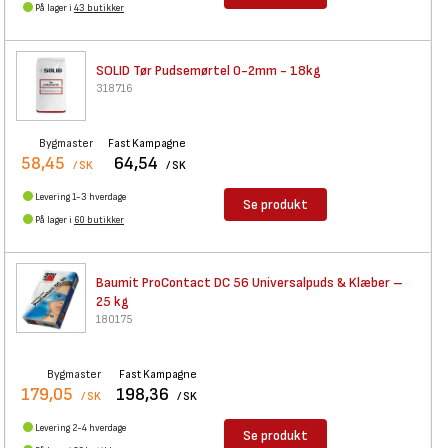
På lager i
43 butikker
SOLID Tør Pudsemørtel 0-2mm -
18kg
318716
Bygmaster
Fast Kampagne
58,45
64,54
/ SK
/ SK
Levering 1-3 hverdage
Se produkt
På lager i
60 butikker
Baumit ProContact DC 56
Universalpuds & Klæber –
25 kg
180175
Bygmaster
Fast Kampagne
179,05
198,36
/ SK
/ SK
Levering 2-4 hverdage
Se produkt