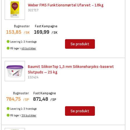
Weber FM5 Funktionsmørtel
Ufarvet - 18kg
322717
Bygmaster
Fast Kampagne
153,85
169,99
/ SK
/ SK
Levering 1-3 hverdage
Se produkt
På lager i
49 butikker
Baumit SilikonTop 1,5 mm
Silikoneharpiks-baseret
Slutpuds – 25 kg
132424
Bygmaster
Fast Kampagne
784,75
871,48
/ SP
/ SP
Levering 1-3 hverdage
Se produkt
På lager i
39 butikker