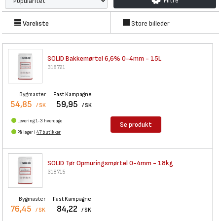
Filtre
Vareliste
Store billeder
SOLID Bakkemørtel 6,6% 0-4mm
- 15L
318721
Bygmaster
Fast Kampagne
54,85
59,95
/ SK
/ SK
Levering 1-3 hverdage
Se produkt
På lager i
47 butikker
SOLID Tør Opmuringsmørtel
0-4mm - 18kg
318715
Bygmaster
Fast Kampagne
76,45
84,22
/ SK
/ SK