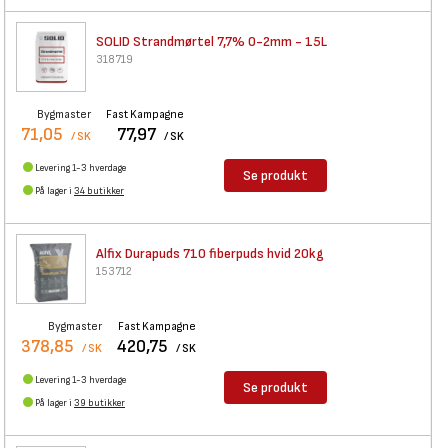
SOLID Strandmørtel 7,7% 0-2mm
- 15L
318719
Bygmaster
Fast Kampagne
71,05
77,97
/ SK
/ SK
Levering 1-3 hverdage
Se produkt
På lager i
34 butikker
Alfix Durapuds 710 fiberpuds
hvid 20kg
153712
Bygmaster
Fast Kampagne
378,85
420,75
/ SK
/ SK
Levering 1-3 hverdage
Se produkt
På lager i
39 butikker