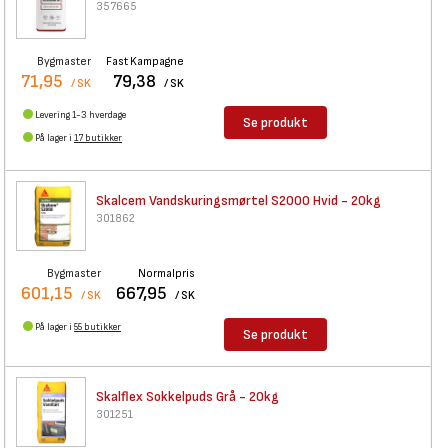
357665
Bygmaster
Fast Kampagne
71,95
79,38
/ SK
/ SK
Levering 1-3 hverdage
Se produkt
På lager i
17 butikker
Skalcem Vandskuringsmørtel
S2000 Hvid - 20kg
301862
Bygmaster
Normalpris
601,15
667,95
/ SK
/ SK
På lager i
55 butikker
Se produkt
Skalflex Sokkelpuds Grå - 20kg
301251