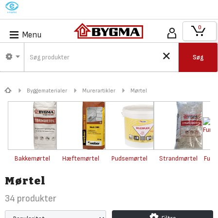
M
0
Menu
Søg
Byggematerialer
Murerartikler
Mørtel
Bakkemørtel
Hæftemørtel
Pudsemørtel
Strandmørtel
Funk
Mørtel
34
produkter