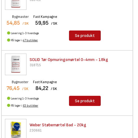
Bygmaster
Fast Kampagne
54,85
59,95
/ SK
/ SK
Levering 1-3 hverdage
Se produkt
På lager i
47 butikker
SOLID Tør Opmuringsmørtel
0-4mm - 18kg
318715
Bygmaster
Fast Kampagne
76,45
84,22
/ SK
/ SK
Levering 1-3 hverdage
Se produkt
På lager i
63 butikker
Weber Støbemørtel Bad - 20kg
230661