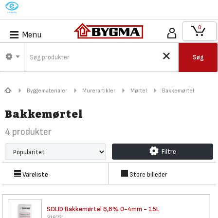
M
0
Menu
Søg
Byggematerialer
Murerartikler
Mørtel
Bakkemørtel
Bakkemørtel
4
produkter
Filtre
Vareliste
Store billeder
SOLID Bakkemørtel 6,6% 0-4mm
- 15L
318721