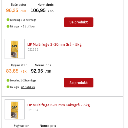
Bygmaster
Normalpris
96,25
106,95
/ SK
/ SK
Levering 1-3 hverdage
Se produkt
På lager i
49 butikker
LIP Multifuge 2-20mm Grå - 5kg
021683
Bygmaster
Normalpris
83,65
92,95
/ SK
/ SK
Levering 1-2 hverdage
Se produkt
På lager i
48 butikker
LIP Multifuge 2-20mm Koksgrå -
5kg
021684
Bygmaster
Normalpris