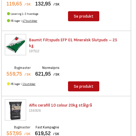
119,65
132,95
/ SK
/ SK
Levering 1-3 hverdage
Se produkt
På lager i
47 butikker
Baumit Filtspuds EFP 01
Mineralsk Slutpuds – 25
kg
197112
Bygmaster
Normalpris
559,75
621,95
/ SK
/ SK
På lager i
1 butikker
Se produkt
Alfix cerafill 10 colour 20kg
stålgrå
156926
Bygmaster
Fast Kampagne
557,95
619,52
/ SK
/ SK