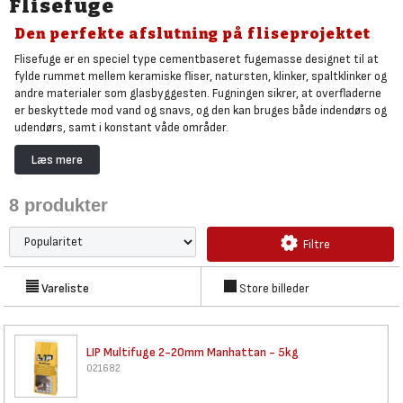
Flisefuge
Den perfekte afslutning på fliseprojektet
Flisefuge er en speciel type cementbaseret fugemasse designet til at
fylde rummet mellem keramiske fliser, natursten, klinker, spaltklinker og
andre materialer som glasbyggesten. Fugningen sikrer, at overfladerne
er beskyttede mod vand og snavs, og den kan bruges både indendørs og
udendørs, samt i konstant våde områder.
Hos Bygma kan du købe LIP flisefuge i forskellige farver, der gør det
Læs mere
lettere at opnå en jævn og flot finish, der både matcher dine fliser og
forbliver holdbar. Hvis du fuger på et bevægeligt underlag, anbefales
8
produkter
det at tilsætte LIP Multibinder, som øger fugens elasticitet og sikrer en
langvarig og holdbar finish. LIP flisefuge er desuden MK-godkendt,
hvilket vidner om produktets kvalitet og pålidelighed.
Filtre
Til keramiske væg- og gulvfliser
skal du også bruge fliseklæber
, ligesom
du finder
murerspande, tilbehør og murerværktøj her
.
Vareliste
Store billeder
LIP Multifuge 2-20mm Manhattan
- 5kg
021682