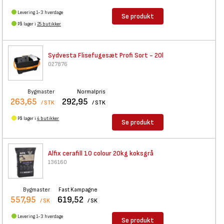
Levering 1-3 hverdage
Se produkt
På lager i
25 butikker
Sydvesta Flisefugesæt Profi
Sort - 20l
027876
Bygmaster
Normalpris
263,65
292,95
/ STK
/ STK
På lager i
4 butikker
Se produkt
Alfix cerafill 10 colour 20kg
koksgrå
136160
Bygmaster
Fast Kampagne
557,95
619,52
/ SK
/ SK
Levering 1-3 hverdage
Se produkt