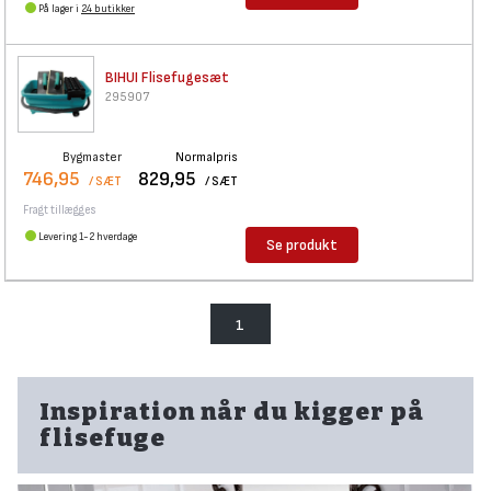
På lager i
24 butikker
BIHUI Flisefugesæt
295907
Bygmaster
Normalpris
746,95
829,95
/ SÆT
/ SÆT
Fragt tillægges
Levering 1-2 hverdage
Se produkt
1
Inspiration når du kigger på
flisefuge