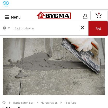
M
0
Menu
Søg
Byggematerialer
Murerartikler
Flisefuge