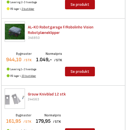
Levering 2-3 hverdage
Se produkt
På lager i
2 butikker
AL-KO Robotgarage F/Robolinho
Vision
Robotplæneklipper
346850
Bygmaster
Normalpris
944,10
1.049,-
/ STK
/ STK
Levering 1-2 hverdage
Se produkt
På lager i
23 butikker
Grouw Knivblad 12 stk
244563
Bygmaster
Normalpris
161,95
179,95
/ STK
/ STK