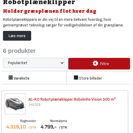
Robotplæneklipper
Holder græsplænen flot hver dag
Robotplæneklippere er din vej til en mere bekvem hverdag, hvor
gennemprøvet teknologi sørger for vedligeholdelsen af din græsplæne.
Modeller med eller uden kanttråd
Læs mere
Robotplæneklipperen klipper selvstændigt græsset inden for det
afgrænsede område, du har angivet. Nogle modeller kræver, at du
6
produkter
installerer en kanttråd under jorden for at indkredse klippeområdet, mens
andre modeller er uden kanttråd kanttråd men anvender i stedet
Filtre
sensorer, avanceret programmering og GPS.
Støjsvage robotplæneklippere
Vareliste
Store billeder
Ud over at du kan bruge tiden på at slappe af, slipper du også for larm og
oprydning. Robotplæneklipperens batteridrevne motor er mindre
støjende, og da den løbende klipper græsplænen, undgår du også at samle
græs op og køre med haveaffald.
AL-KO Robotplæneklipper
Robolinho Vision 500 m²
345329
Bygmaster
Normalpris
4.319,10
4.799,-
/ STK
/ STK