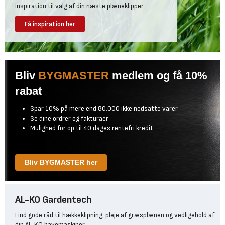
inspiration til valg af din næste plæneklipper.
Få inspiration her
Bliv
BYGMASTER
medlem og få 10%
rabat
Spar 10% på mere end 80.000 ikke nedsatte varer
Se dine ordrer og fakturaer
Mulighed for op til 40 dages rentefri kredit
Bliv BYGMASTER her
AL-KO Gardentech
Find gode råd til hækkeklipning, pleje af græsplænen og vedligehold af
din AL-KO havemaskiner.