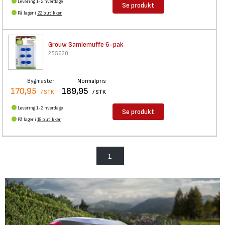
Levering 1-2 hverdage
Se produkt
På lager i
22 butikker
Grouw Samlemuffe 6-pak
255620
Bygmaster
Normalpris
170,95
189,95
/ STK
/ STK
Levering 1-2 hverdage
Se produkt
På lager i
15 butikker
1