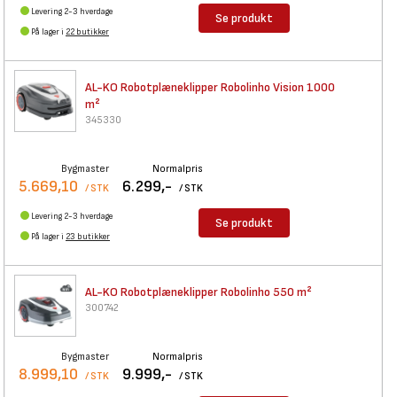
Levering 2-3 hverdage
Se produkt
På lager i
22 butikker
AL-KO Robotplæneklipper
Robolinho Vision 1000
m²
345330
Bygmaster
Normalpris
5.669,10
6.299,-
/ STK
/ STK
Levering 2-3 hverdage
Se produkt
På lager i
23 butikker
AL-KO Robotplæneklipper
Robolinho 550 m²
300742
Bygmaster
Normalpris
8.999,10
9.999,-
/ STK
/ STK