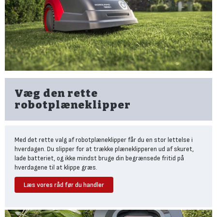
Væg den rette
robotplæneklipper
Med det rette valg af robotplæneklipper får du en stor lettelse i
hverdagen. Du slipper for at trække plæneklipperen ud af skuret,
lade batteriet, og ikke mindst bruge din begrænsede fritid på
hverdagene til at klippe græs.
Læs vores råd før du handler
Se frem til en lettere hverdag
Start med at vurdere din græsplænes indretning: