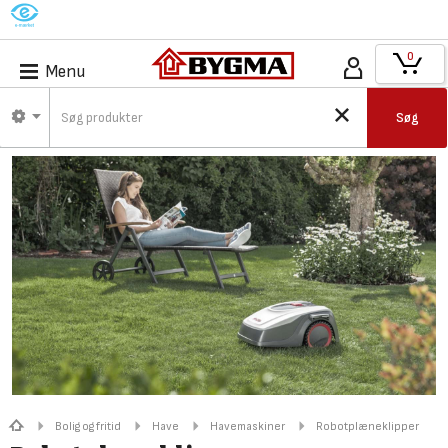
M
0
Menu
Søg
Bolig og fritid
Have
Havemaskiner
Robotplæneklipper