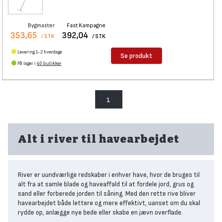
Bygmaster
Fast Kampagne
353,65
392,04
/ STK
/ STK
Levering 1-2 hverdage
Se produkt
På lager i
40 butikker
1
Alt i river til havearbejdet
River er uundværlige redskaber i enhver have, hvor de bruges til
alt fra at samle blade og haveaffald til at fordele jord, grus og
sand eller forberede jorden til såning. Med den rette rive bliver
havearbejdet både lettere og mere effektivt, uanset om du skal
rydde op, anlægge nye bede eller skabe en jævn overflade.