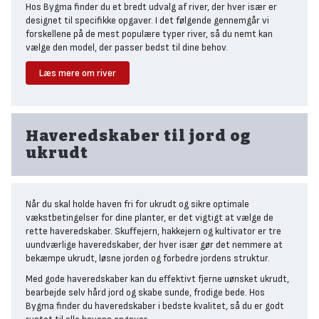
Hos Bygma finder du et bredt udvalg af river, der hver især er
designet til specifikke opgaver. I det følgende gennemgår vi
forskellene på de mest populære typer river, så du nemt kan
vælge den model, der passer bedst til dine behov.
Læs mere om river
Løvrive – effektiv til blade og
let haveaffald
Løvriven er et uundværligt redskab i enhver have, især i
Haveredskaber til jord og
efteråret, når bladene begynder at falde. Den er kendetegnet
ukrudt
ved sine mange, tynde og fleksible tænder, som gør det let at
samle visne blade, mos, smågrene og andet let haveaffald uden
at beskadige græsplænen.'
Løvriven har typisk et bredt hoved, hvilket gør det muligt at
Når du skal holde haven fri for ukrudt og sikre optimale
dække større områder hurtigt og effektivt. Mange løvriver er
vækstbetingelser for dine planter, er det vigtigt at vælge de
fremstillet i letvægtsmaterialer som plast eller aluminium,
rette haveredskaber. Skuffejern, hakkejern og kultivator er tre
hvilket gør dem behagelige at arbejde med over længere tid. En
uundværlige haveredskaber, der hver især gør det nemmere at
god løvrive gør oprydningen i haven både nemmere og mere
bekæmpe ukrudt, løsne jorden og forbedre jordens struktur.
skånsom for underlaget.
Med gode haveredskaber kan du effektivt fjerne uønsket ukrudt,
Haverive – alsidig til jord og
bearbejde selv hård jord og skabe sunde, frodige bede. Hos
Bygma finder du haveredskaber i bedste kvalitet, så du er godt
bede