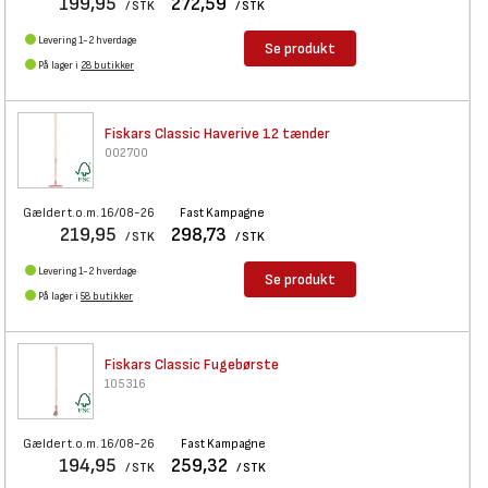
199,95
272,59
/ STK
/ STK
Levering 1-2 hverdage
Se produkt
På lager i
28 butikker
Fiskars Classic Haverive 12
tænder
002700
Gælder t.o.m. 16/08-26
Fast Kampagne
219,95
298,73
/ STK
/ STK
Levering 1-2 hverdage
Se produkt
På lager i
58 butikker
Fiskars Classic Fugebørste
105316
Gælder t.o.m. 16/08-26
Fast Kampagne
194,95
259,32
/ STK
/ STK