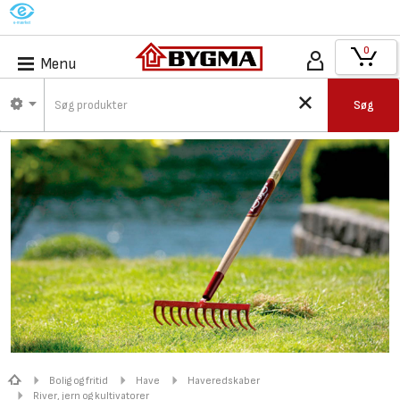
M
0
Menu
Søg
Bolig og fritid
Have
Haveredskaber
River, jern og kultivatorer