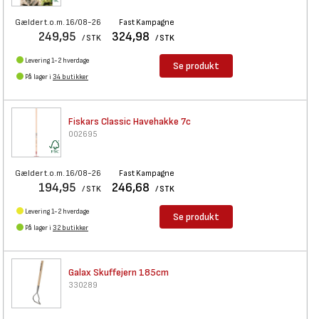
Gælder t.o.m. 16/08-26
Fast Kampagne
249,95
324,98
/ STK
/ STK
Levering 1-2 hverdage
Se produkt
På lager i
34 butikker
Fiskars Classic Havehakke 7c
002695
Gælder t.o.m. 16/08-26
Fast Kampagne
194,95
246,68
/ STK
/ STK
Levering 1-2 hverdage
Se produkt
På lager i
32 butikker
Galax Skuffejern 185cm
330289