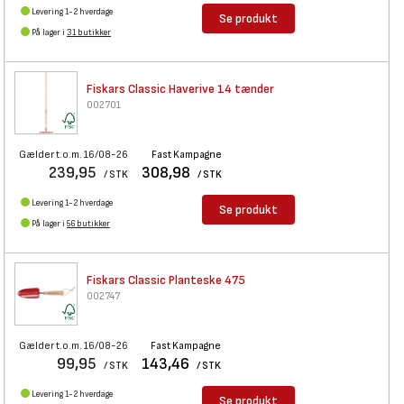
Levering 1-2 hverdage
Se produkt
På lager i
31 butikker
Fiskars Classic Haverive 14
tænder
002701
Gælder t.o.m. 16/08-26
Fast Kampagne
239,95
308,98
/ STK
/ STK
Levering 1-2 hverdage
Se produkt
På lager i
56 butikker
Fiskars Classic Planteske 475
002747
Gælder t.o.m. 16/08-26
Fast Kampagne
99,95
143,46
/ STK
/ STK
Levering 1-2 hverdage
Se produkt