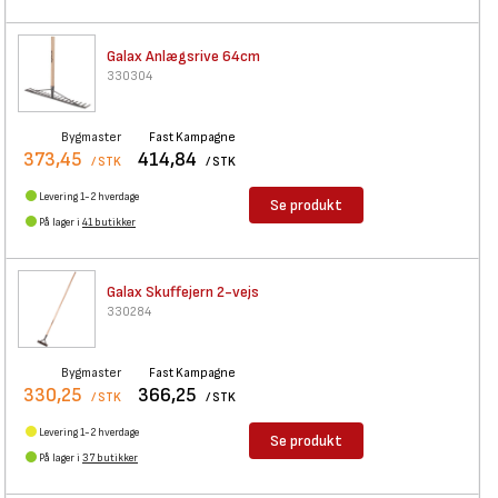
Galax Anlægsrive 64cm
330304
Bygmaster
Fast Kampagne
373,45
414,84
/ STK
/ STK
Levering 1-2 hverdage
Se produkt
På lager i
41 butikker
Galax Skuffejern 2-vejs
330284
Bygmaster
Fast Kampagne
330,25
366,25
/ STK
/ STK
Levering 1-2 hverdage
Se produkt
På lager i
37 butikker