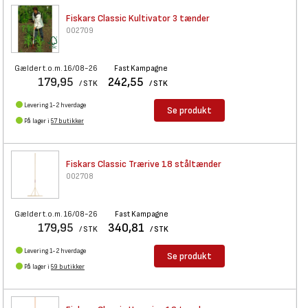
Fiskars Classic Kultivator 3
tænder
002709
Gælder t.o.m. 16/08-26
Fast Kampagne
179,95
242,55
/ STK
/ STK
Levering 1-2 hverdage
Se produkt
På lager i
57 butikker
Fiskars Classic Trærive 18
ståltænder
002708
Gælder t.o.m. 16/08-26
Fast Kampagne
179,95
340,81
/ STK
/ STK
Levering 1-2 hverdage
Se produkt
På lager i
59 butikker