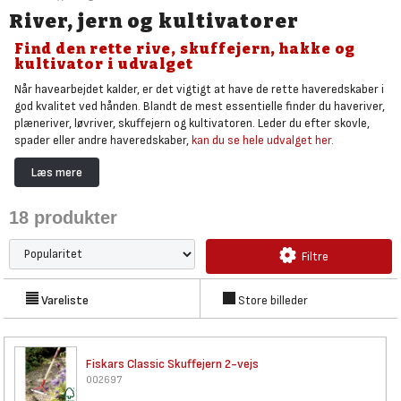
River, jern og kultivatorer
Find den rette rive, skuffejern, hakke og
kultivator i udvalget
Når havearbejdet kalder, er det vigtigt at have de rette haveredskaber i
god kvalitet ved hånden. Blandt de mest essentielle finder du haveriver,
plæneriver, løvriver, skuffejern og kultivatoren. Leder du efter skovle,
spader eller andre haveredskaber,
kan du se hele udvalget her.
Hos Bygma fører vi et bredt sortiment af CAT og Fiskars haveredskaber,
Læs mere
hvor du kan vælge mellem rivejern, kultivatorer og skuffejern med
skafter i stål, jern, glasfiber og træ. Når du køber redskaber, er det
18
produkter
vigtigt at tænke på både holdbarhed og komfort. Mange finder
træskafter mere komfortable, mens skafter af glasfiber tilbyder lav
vægt og stor brudstyrke.
Filtre
Besøg dit lokale Bygma byggecenter
for at prøve komforten og vægten
af rivejern, skuffejern og kultivatorer fra vores udvalg, eller få dem
Vareliste
Store billeder
leveret lige til døren.
Fiskars Classic Skuffejern
2-vejs
002697