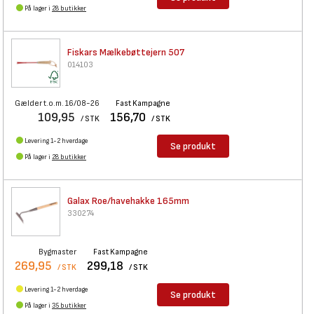
På lager i
28 butikker
Fiskars Mælkebøttejern 507
014103
Gælder t.o.m. 16/08-26
Fast Kampagne
109,95
156,70
/ STK
/ STK
Levering 1-2 hverdage
Se produkt
På lager i
28 butikker
Galax Roe/havehakke 165mm
330274
Bygmaster
Fast Kampagne
269,95
299,18
/ STK
/ STK
Levering 1-2 hverdage
Se produkt
På lager i
35 butikker