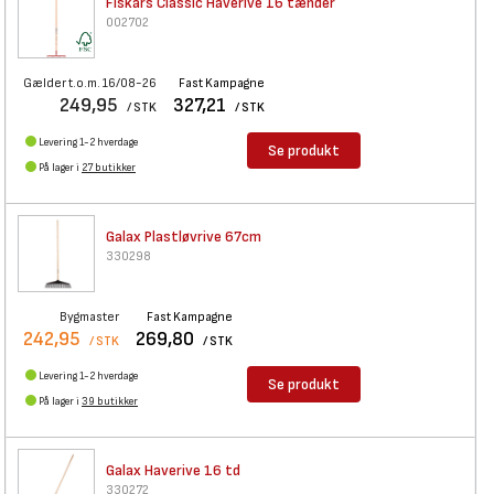
Fiskars Classic Haverive 16
tænder
002702
Gælder t.o.m. 16/08-26
Fast Kampagne
249,95
327,21
/ STK
/ STK
Levering 1-2 hverdage
Se produkt
På lager i
27 butikker
Galax Plastløvrive 67cm
330298
Bygmaster
Fast Kampagne
242,95
269,80
/ STK
/ STK
Levering 1-2 hverdage
Se produkt
På lager i
39 butikker
Galax Haverive 16 td
330272