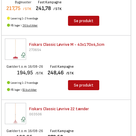
Bygmaster
Fast Kampagne
217,75
241,78
/ STK
/ STK
Levering 1-2 hverdage
Se produkt
På lager i
36 butikker
Fiskars Classic Løvrive M -
43x170x4,5cm
273654
Gælder t.o.m. 16/08-26
Fast Kampagne
194,95
248,46
/STK
/STK
Levering 1-2 hverdage
Se produkt
På lager i
55 butikker
Fiskars Classic Løvrive 22
tænder
003506
Gælder t.o.m. 16/08-26
Fast Kampagne