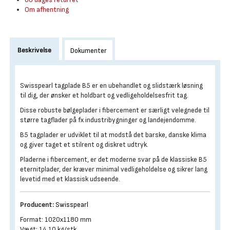
Om afhentning
Beskrivelse
Dokumenter
Swisspearl tagplade B5 er en ubehandlet og slidstærk løsning
til dig, der ønsker et holdbart og vedligeholdelsesfrit tag.
Disse robuste bølgeplader i fibercement er særligt velegnede til
større tagflader på fx industribygninger og landejendomme.
B5 tagplader er udviklet til at modstå det barske, danske klima
og giver taget et stilrent og diskret udtryk.
Pladerne i fibercement, er det moderne svar på de klassiske B5
eternitplader, der kræver minimal vedligeholdelse og sikrer lang
levetid med et klassisk udseende.
Producent:
Swisspearl
Format: 1020x1180 mm
Vægt: 14,10 kg/stk.