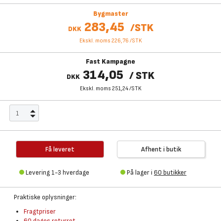
Bygmaster
283,45
/
STK
DKK
Ekskl. moms 226,76
/
STK
Fast Kampagne
314,05
/
STK
DKK
Ekskl. moms 251,24
/
STK
Få leveret
Afhent i butik
Levering 1-3 hverdage
På lager i
60 butikker
Praktiske oplysninger:
Fragtpriser
60 dages returret