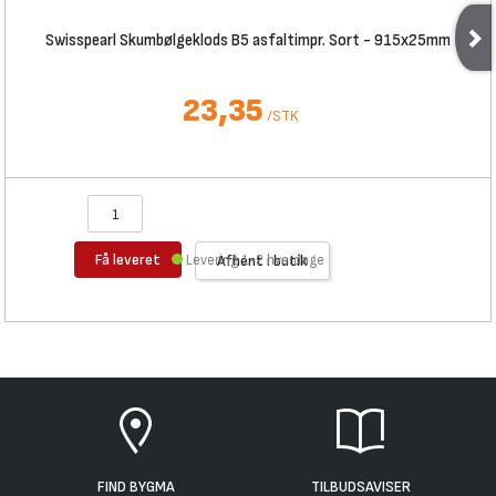
Swisspearl Skumbølgeklods B5 asfaltimpr. Sort - 915x25mm
23,35
/
STK
Få leveret
Levering 1-2 hverdage
Afhent i butik
FIND BYGMA
TILBUDSAVISER