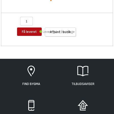
Få leveret
Levering 1-2 hverdage
Afhent i butik
FIND BYGMA
TILBUDSAVISER