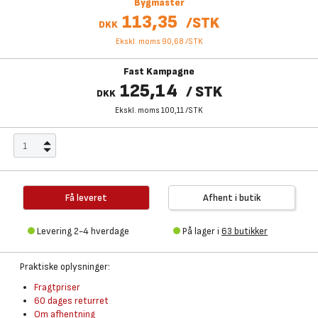
Bygmaster
113,35
/
STK
DKK
Ekskl. moms 90,68
/
STK
Fast Kampagne
125,14
/
STK
DKK
Ekskl. moms 100,11
/
STK
Få leveret
Afhent i butik
Levering 2-4 hverdage
På lager i
63 butikker
Praktiske oplysninger:
Fragtpriser
60 dages returret
Om afhentning