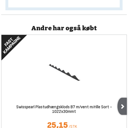
Andre har også købt
Swisspearl Plastudhængsklods B7 m/vent m/rille Sort -
1022x30mmt
25,15
/
STK