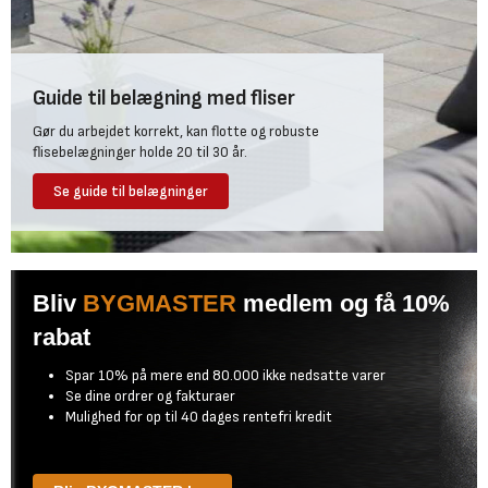
Ja, et vægdrivhus har bedst af at have et solidt fundament af f.eks.
belægningssten eller terrassebrædder, men kan også placeres på
en solid jordbund. Et solidt fundament er vigtigt for at sikre
stabilitet, holdbarhed og nem opsætning.
Guide til belægning med fliser
Hvis du placerer vægdrivhuset på jordbund, skal den være meget
kompakt og stabil, da du ellers risikerer, at drivhuset sætter sig
Gør du arbejdet korrekt, kan flotte og robuste
eller bliver skævt med tiden. Derudover beskytter et fundament af
flisebelægninger holde 20 til 30 år.
belægningssten eller terrassebrædder drivhuset mod fugt og
Se guide til belægninger
frost. Du kan se udvalget af
belægningssten
til fundamenter her,
samt se et stort
udvalg af terrassebrædder her
.
Bliv
BYGMASTER
medlem og få 10%
rabat
Spar 10% på mere end 80.000 ikke nedsatte varer
Se dine ordrer og fakturaer
Mulighed for op til 40 dages rentefri kredit