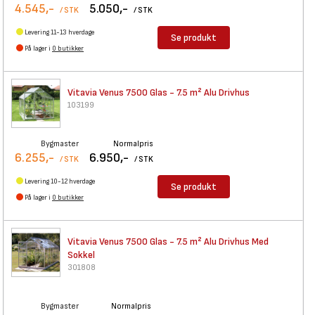
4.545,-
5.050,-
/ STK
/ STK
Levering 11-13 hverdage
Se produkt
På lager i
0 butikker
Vitavia Venus 7500 Glas - 7.5
m² Alu Drivhus
103199
Bygmaster
Normalpris
6.255,-
6.950,-
/ STK
/ STK
Levering 10-12 hverdage
Se produkt
På lager i
0 butikker
Vitavia Venus 7500 Glas - 7.5
m² Alu Drivhus Med
Sokkel
301808
Bygmaster
Normalpris