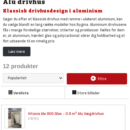
Alu drivhus
Klassisk drivhusdesign i aluminium
Søger du efter et klassisk drivhus med ramme i ulakeret aluminium, kan
du vælge blandt en lang række modeller hos Bygma. Aluminium drivhusene
fås i mange forskellige størrelser, stilarter og prisklasser. Fælles for dem
er, at aluminium, hærdet glas og polycarbonat sikrer dig holdbarhed og et
flot udseende til en rimelig pris.
De mange forskellige designs, pris, holdbarhed og let montage gør alu
Læs mere
drivhuse til et oplagt valg at undersøge, når du vil finde drivhuset til
haven. Uanset om du vælger vægdrivhus, fritstående drivhus eller
12
produkter
orangeri, får du kvalitetsdrivhuse, der har robust konstruktion og evnne
til at modstå både kraftig vind og barskt vejr, så dine planter er beskyttet
året rundt.
Filtre
I Bygmas udvalg af
drivhuse
finder du både
lille alu drivhus under 5 m²
,
mellemstore alu drivhuse på 5 til 10 m²
og
store alu drivhuse
, og vi sikrer
Vareliste
Store billeder
levering i hele Danmark men kun til brofaste øer.
Vitavia Ida 900 Glas - 0.9 m²
Alu Vægdrivhus
178753