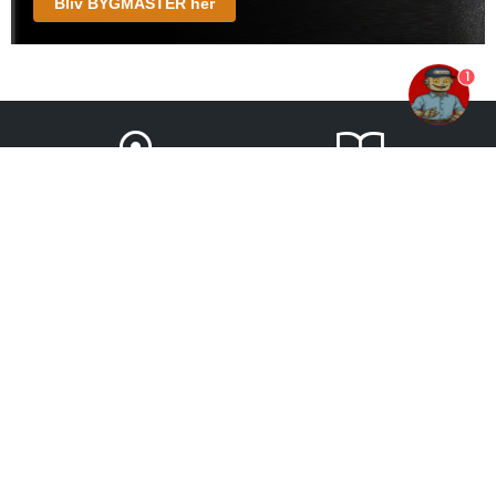
Bliv BYGMASTER her
1
FIND BYGMA
TILBUDSAVISER
KONTAKT OS
OM BYGMA