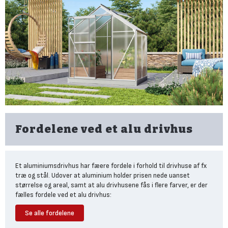
Fordelene ved et alu drivhus
Et aluminiumsdrivhus har fæere fordele i forhold til drivhuse af fx
træ og stål. Udover at aluminium holder prisen nede uanset
størrelse og areal, samt at alu drivhusene fås i flere farver, er der
fælles fordele ved et alu drivhus:
Det er holdbart:
Aluminium er et vejbestandigt materiale, der tåler
Se alle fordelene
udsvingene i temperatur og fugt, som et drivhus udsættes for -