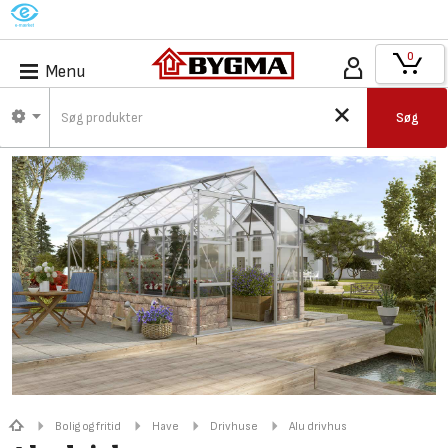
M
0
Menu
Søg
Bolig og fritid
Have
Drivhuse
Alu drivhus