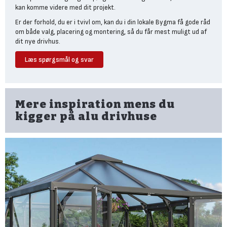
kan komme videre med dit projekt.
Er der forhold, du er i tvivl om, kan du i din lokale Bygma få gode råd
om både valg, placering og montering, så du får mest muligt ud af
dit nye drivhus.
Læs spørgsmål og svar
Hvilke populære mærker
tilbyder vægdrivhuse i god
kvalitet?
Mere inspiration mens du
På Bygma.dk kan du købe vægdrivhuse i høj kvalitet fra det
kigger på alu drivhuse
anerkendte mærke
Vitavia
. Særligt Vitavia Helena skiller sig ud
som et eksklusivt vægdrivhus i absolut topklasse, hvor både
konstruktion og design er skabt til den kræsne bolig- og haveejer,
der ønsker det bedste til sin have eller terrasse.
Hvad er et vægdrivhus, og
hvordan adskiller det sig fra et
normalt drivhus?
Et vægdrivhus er et drivhus, der monteres direkte op ad en
eksisterende mur eller facade, hvorimod et normalt drivhus typisk
er fritstående og placeres midt i haven.