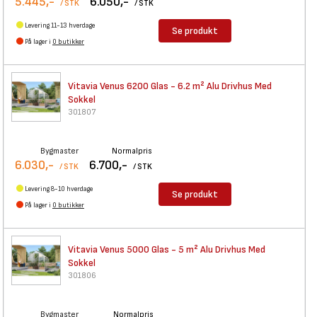
5.445,-
6.050,-
/ STK
/ STK
Levering 11-13 hverdage
Se produkt
På lager i
0 butikker
Vitavia Venus 6200 Glas - 6.2
m² Alu Drivhus Med
Sokkel
301807
Bygmaster
Normalpris
6.030,-
6.700,-
/ STK
/ STK
Levering 8-10 hverdage
Se produkt
På lager i
0 butikker
Vitavia Venus 5000 Glas - 5 m²
Alu Drivhus Med
Sokkel
301806
Bygmaster
Normalpris