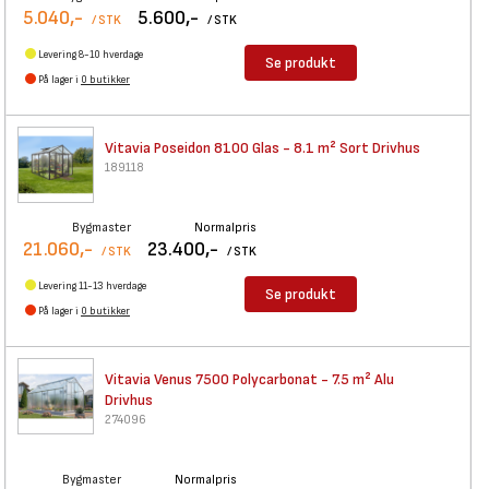
5.040,-
5.600,-
/ STK
/ STK
Levering 8-10 hverdage
Se produkt
På lager i
0 butikker
Vitavia Poseidon 8100 Glas -
8.1 m² Sort Drivhus
189118
Bygmaster
Normalpris
21.060,-
23.400,-
/ STK
/ STK
Levering 11-13 hverdage
Se produkt
På lager i
0 butikker
Vitavia Venus 7500
Polycarbonat - 7.5 m² Alu
Drivhus
274096
Bygmaster
Normalpris