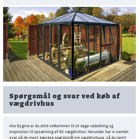
både ude og inde. Aluminium ruster ikke og tager ikke skade af
sollys eller fugtighed, som du vil opleve med træ.
Lette byggematerialer:
Et drivhus af aluminium er er nemt at
montere, afmontere og flytte, fordi det er lettere end hvis det er
bygge af fx. træ eller stål. Selvom det er let, er det stadig stærkt
og holdbart.
Stort set vedligeholdelsesfri:
Der er en grund til at alu drivhuset
er klassisk og synligt i mange haver: Et aluminiums drivhus er nemt
at vedligeholde, kræver ikke maling eller lakering for at beskytte
det mod vejret.
God isolering:
Aluminium er en fremragende termisk isolator. Det
betyder, at det vil hjælpe med at opretholde en konstant
temperatur inde i drivhuset. Dette er vigtigt for at skabe et
optimal
Spørgsmål og svar ved køb af
vægdrivhus
Hos Bygma er du altid velkommen til at søge vejledning og
inspiration til opsætning af dit vægdrivhus. Herunder har vi samlet
svar på de mest gængse spørgsmål om vægdrivhuse, så du nemt