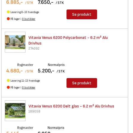
6.885,-
7.650,-
/ STK
/ STK
Levering 8-10 hverdage
Se produkt
På lager i
0 butikker
Vitavia Venus 6200
Polycarbonat - 6.2 m² Alu
Drivhus
274092
Bygmaster
Normalpris
4.680,-
5.200,-
/ STK
/ STK
Levering 11-13 hverdage
Se produkt
På lager i
0 butikker
Vitavia Venus 6200 Delt glas -
6.2 m² Alu Drivhus
189058
Bygmaster
Normalpris