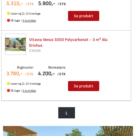
5.310,-
5.900,-
/ STK
/ STK
Levering 11-12 hverdage
Se produkt
På lager i
0 butikker
Vitavia Venus 5000
Polycarbonat - 5 m² Alu
Drivhus
274088
Bygmaster
Normalpris
3.780,-
4.200,-
/ STK
/ STK
Levering 11-13 hverdage
Se produkt
På lager i
0 butikker
1