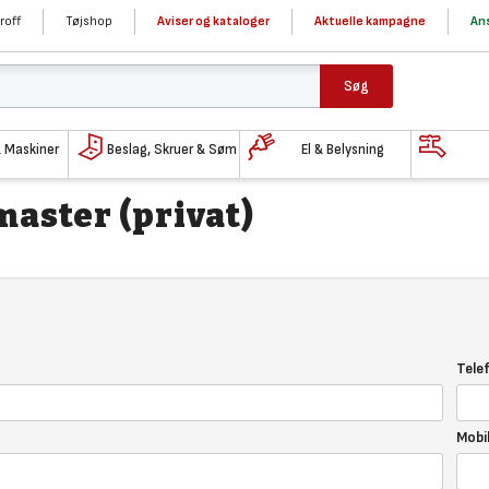
roff
Tøjshop
Aviser og kataloger
Aktuelle kampagne
Ans
Søg
& Maskiner
Beslag, Skruer & Søm
El & Belysning
aster (privat)
Tele
Mobi