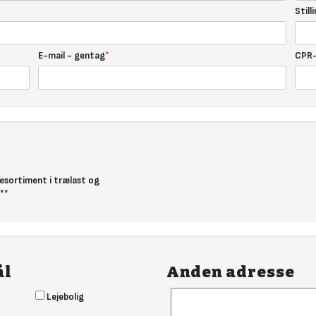
Still
E-mail - gentag
CPR
resortiment i trælast og
 **
ål
Anden adresse
Lejebolig