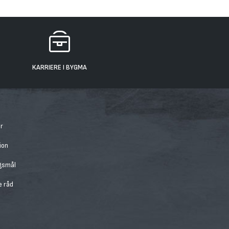
KARRIERE I BYGMA
r
ion
rgsmål
e råd