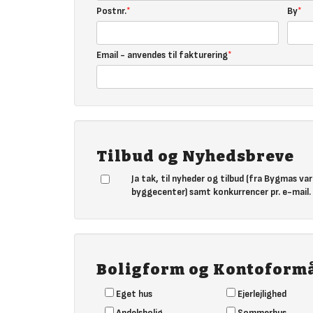
Postnr.
By
Email - anvendes til fakturering
Tilbud og Nyhedsbreve
Ja tak, til nyheder og tilbud (fra Bygmas va
byggecenter) samt konkurrencer pr. e-mail.
Boligform og Kontoform
Eget hus
Ejerlejlighed
Andelsbolig
Sommerhus