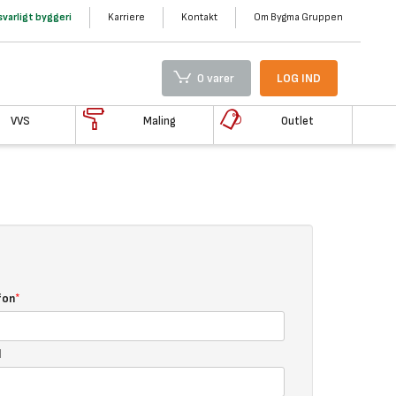
varligt byggeri
Karriere
Kontakt
Om Bygma Gruppen
0 varer
LOG IND
VVS
Maling
Outlet
fon
l