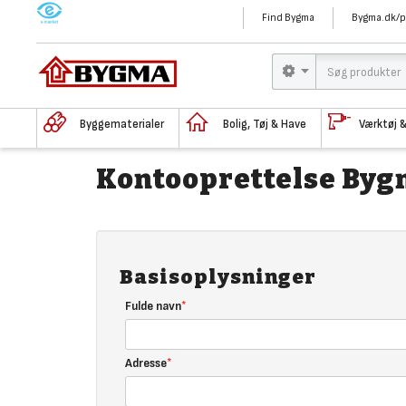
M
Find Bygma
Bygma.dk/p
Byggematerialer
Bolig, Tøj & Have
Værktøj 
Kontooprettelse Bygm
Basisoplysninger
Fulde navn
Adresse