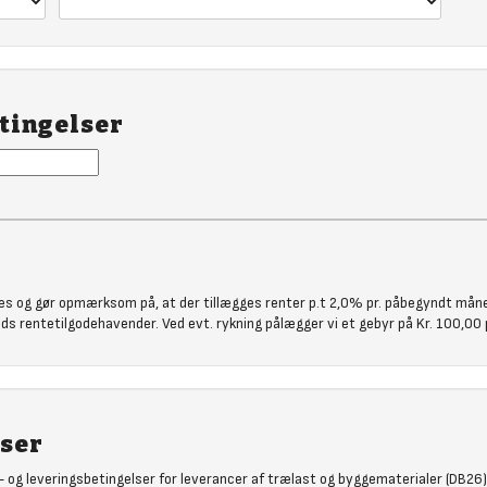
tingelser
es og gør opmærksom på, at der tillægges renter p.t 2,0% pr. påbegyndt måned
lods rentetilgodehavender. Ved evt. rykning pålægger vi et gebyr på Kr. 100,00 p
lser
- og leveringsbetingelser for leverancer af trælast og byggematerialer (DB26