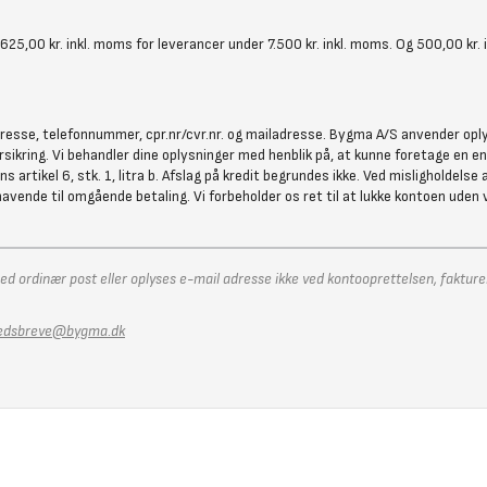
25,00 kr. inkl. moms for leverancer under 7.500 kr. inkl. moms. Og 500,00 kr. 
adresse, telefonnummer, cpr.nr/cvr.nr. og mailadresse. Bygma A/S anvender oply
sikring. Vi behandler dine oplysninger med henblik på, at kunne foretage en en
rtikel 6, stk. 1, litra b. Afslag på kredit begrundes ikke. Ved misligholdelse 
vende til omgående betaling. Vi forbeholder os ret til at lukke kontoen uden va
d ordinær post eller oplyses e-mail adresse ikke ved kontooprettelsen, faktureres
edsbreve@bygma.dk