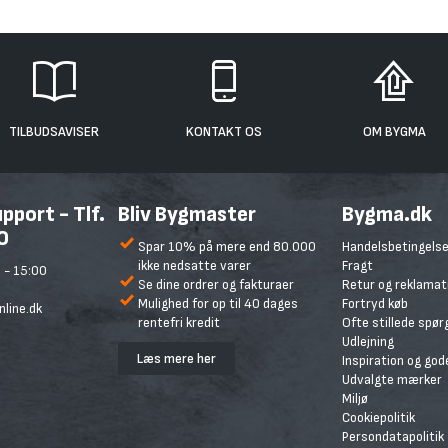
TILBUDSAVISER
KONTAKT OS
OM BYGMA
port - Tlf.
Bliv Bygmaster
Bygma.dk
0
Spar 10% på mere end 80.000
Handelsbetingelse
ikke nedsatte varer
Fragt
 - 15:00
Se dine ordrer og fakturaer
Retur og reklamat
Mulighed for op til 40 dages
Fortryd køb
line.dk
rentefri kredit
Ofte stillede spø
Udlejning
Læs mere her
Inspiration og god
Udvalgte mærker
Miljø
Cookiepolitik
Persondatapolitik