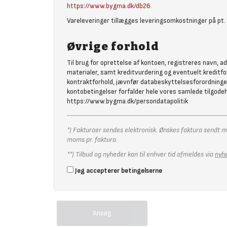
https://www.bygma.dk/db26
.
Vareleveringer tillægges leveringsomkostninger på pt. 6
Øvrige forhold
Til brug for oprettelse af kontoen, registreres navn, 
materialer, samt kreditvurdering og eventuelt kreditfor
kontraktforhold, jævnfør databeskyttelsesforordningens a
kontobetingelser forfalder hele vores samlede tilgodeha
https://www.bygma.dk/persondatapolitik
*) Fakturaer sendes elektronisk. Ønskes faktura sendt me
moms pr. faktura.
**) Tilbud og nyheder kan til enhver tid afmeldes via
nyh
Jeg accepterer betingelserne
Ansøg