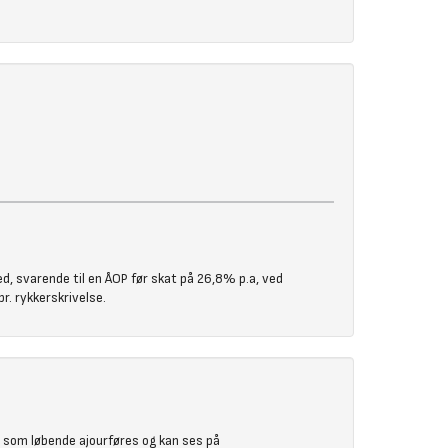
, svarende til en ÅOP før skat på 26,8% p.a, ved
r. rykkerskrivelse.
) som løbende ajourføres og kan ses på