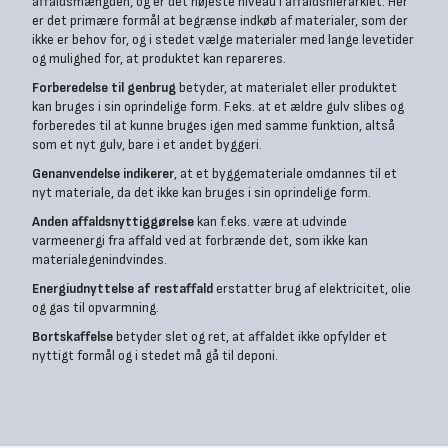
affaldsmængden, og er det højeste niveau i affaldshierarkiet. Her
er det primære formål at begrænse indkøb af materialer, som der
ikke er behov for, og i stedet vælge materialer med lange levetider
og mulighed for, at produktet kan repareres.
Forberedelse til genbrug
betyder, at materialet eller produktet
kan bruges i sin oprindelige form. F.eks. at et ældre gulv slibes og
forberedes til at kunne bruges igen med samme funktion, altså
som et nyt gulv, bare i et andet byggeri.
Genanvendelse indikerer
, at et byggemateriale omdannes til et
nyt materiale, da det ikke kan bruges i sin oprindelige form.
Anden affaldsnyttiggørelse
kan f.eks. være at udvinde
varmeenergi fra affald ved at forbrænde det, som ikke kan
materialegenindvindes.
Energiudnyttelse af restaffald
erstatter brug af elektricitet, olie
og gas til opvarmning.
Bortskaffelse
betyder slet og ret, at affaldet ikke opfylder et
nyttigt formål og i stedet må gå til deponi.