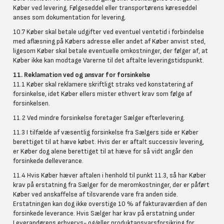
Køber ved levering. Følgeseddel eller transportørens køreseddel
anses som dokumentation for levering.
10.7 Køber skal betale udgifter ved eventuel ventetid i forbindelse
med aflæsning på Købers adresse eller andet af Køber anvist sted,
ligesom Køber skal betale eventuelle omkostninger, der følger af, at
Køber ikke kan modtage Varerne til det aftalte leveringstidspunkt.
11. Reklamation ved og ansvar for forsinkelse
11.1 Køber skal reklamere skriftligt straks ved konstatering af
forsinkelse, idet Køber ellers mister ethvert krav som følge af
forsinkelsen.
11.2 Ved mindre forsinkelse foretager Sælger efterlevering.
11.3 I tilfælde af væsentlig forsinkelse fra Sælgers side er Køber
berettiget til at hæve købet. Hvis der er aftalt successiv levering,
er Køber dog alene berettiget til at hæve for så vidt angår den
forsinkede delleverance.
11.4 Hvis Køber hæver aftalen i henhold til punkt 11.3, så har Køber
krav på erstatning fra Sælger for de meromkostninger, der er påført
Køber ved anskaffelse af tilsvarende vare fra anden side.
Erstatningen kan dog ikke overstige 10 % af fakturaværdien af den
forsinkede leverance. Hvis Sælger har krav på erstatning under
Leverandørens erhvervs- og/eller produktansvarsforsikring for