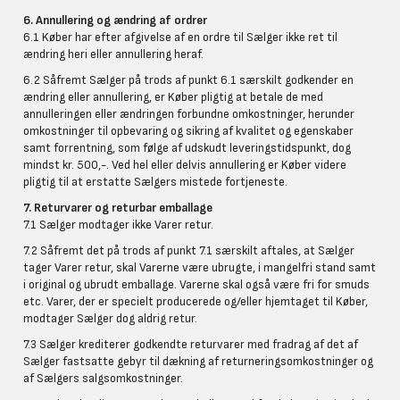
6. Annullering og ændring af ordrer
6.1 Køber har efter afgivelse af en ordre til Sælger ikke ret til
ændring heri eller annullering heraf.
6.2 Såfremt Sælger på trods af punkt 6.1 særskilt godkender en
ændring eller annullering, er Køber pligtig at betale de med
annulleringen eller ændringen forbundne omkostninger, herunder
omkostninger til opbevaring og sikring af kvalitet og egenskaber
samt forrentning, som følge af udskudt leveringstidspunkt, dog
mindst kr. 500,-. Ved hel eller delvis annullering er Køber videre
pligtig til at erstatte Sælgers mistede fortjeneste.
7. Returvarer og returbar emballage
7.1 Sælger modtager ikke Varer retur.
7.2 Såfremt det på trods af punkt 7.1 særskilt aftales, at Sælger
tager Varer retur, skal Varerne være ubrugte, i mangelfri stand samt
i original og ubrudt emballage. Varerne skal også være fri for smuds
etc. Varer, der er specielt producerede og/eller hjemtaget til Køber,
modtager Sælger dog aldrig retur.
7.3 Sælger krediterer godkendte returvarer med fradrag af det af
Sælger fastsatte gebyr til dækning af returneringsomkostninger og
af Sælgers salgsomkostninger.