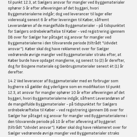
til punkt 12.3, at Sælgers ansvar for mangler ved Byggematerialer
ophører 5 år efter afleveringen af det byggeri, hvori
Byggematerialerne indgår; dog ved leverancer til lager eller
videresalg senest 6 år efter leveringen til Køber, såfremt
Leverandøren af de mangelfulde Byggematerialer - på tidspunktet
for Sælgers ordrebekræftelse til Køber - ved registrering igennem
DB over for Sælger har påtaget sig ansvar for mangler ved
Byggematerialerne i den tilsvarende periode (tiltrådt ”Udvidet
ansvar”). Køber skal dog have reklameret over for Sælger
vedrørende øvrige mangler ved Byggematerialer straks efter, at
Køber burde have opdaget manglerne, og senest to (2) år derefter,
dog for Biogene materiale og Genbrugsmaterialer senest ét (1) år
derefter.
14.2 Ved leverancer af Byggematerialer med en forbruger som
bygherre så gælder dog yderligere som en modifikation til punkt
12.3, at ansvar for mangler ophører 10 år efter afleveringen af det
byggeri, hvori Byggematerialerne indgår, såfremt Leverandøren af
de mangelfulde Byggematerialer - på tidspunktet for Sælgers
ordrebekræftelse til Køber - ved registrering igennem DB over for
Sælger har påtaget sig ansvar for mangler ved Byggematerialerne i
den tilsvarende periode på 10 år efter aflevering af byggeriet
(tiltrådt ”Udvidet ansvar”). Køber skal dog have reklameret over for
Sælger vedrørende øvrige mangler ved Byggematerialer straks