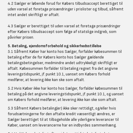
4.2 Sælger er løbende forud for Købers tilbudsaccept berettiget til
uden varsel at foretage prisændringer i prislister og tilbud, såfremt
intet andet skriftligt er aftalt.
4.3 Sælger er berettiget til uden varsel at foretage prisændringer
efter Købers tilbudsaccept som følge af statslige indgreb, som
påvirker prisen.
5. Betaling, ejendomsforbehold og sikkerhedsstillelse
5.1 Såfremt Køber har konto hos Sælger, forfalder købesummen til
betaling efter de for Købers konto hos Sælger gældende
betalingsbetingelser, medmindre andet udtrykkeligt skriftligt er
aftalt. Købesummen forfalder til betaling regnet fra det angivne
leveringstidspunkt, jf. punkt 10.1, uanset om Købers forhold
medfører, at levering ikke kan ske som aftalt.
5.2 Hvis Køber ikke har konto hos Sælger, forfalder købesummen til
betaling på det angivne leveringstidspunkt, jf. punkt 10.1, og uanset
om Købers forhold medfører, at levering ikke kan ske som aftalt.
5.3 Såfremt Købers betaling(er) ikke sker rettidigt, og/eller hvis
forudsætningerne for den aftalte kredit væsentligt ændres, er
Sælger berettiget til at tilbageholde alle yderligere leverancer til
Køber, uanset om leverancerne har en indbyrdes sammenhæng.