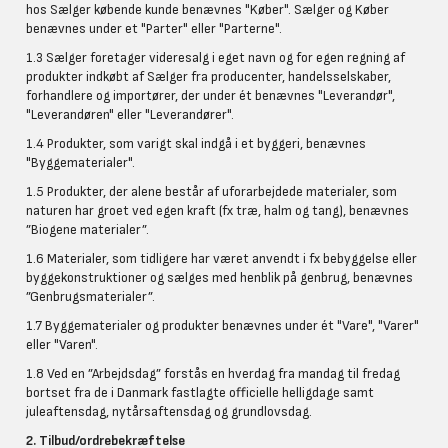
hos Sælger købende kunde benævnes "Køber". Sælger og Køber
benævnes under et "Parter" eller "Parterne".
1.3 Sælger foretager videresalg i eget navn og for egen regning af
produkter indkøbt af Sælger fra producenter, handelsselskaber,
forhandlere og importører, der under ét benævnes "Leverandør",
"Leverandøren" eller "Leverandører".
1.4 Produkter, som varigt skal indgå i et byggeri, benævnes
"Byggematerialer".
1.5 Produkter, der alene består af uforarbejdede materialer, som
naturen har groet ved egen kraft (fx træ, halm og tang), benævnes
”Biogene materialer”.
1.6 Materialer, som tidligere har været anvendt i fx bebyggelse eller
byggekonstruktioner og sælges med henblik på genbrug, benævnes
”Genbrugsmaterialer”.
1.7 Byggematerialer og produkter benævnes under ét "Vare", "Varer"
eller "Varen".
1.8 Ved en ”Arbejdsdag” forstås en hverdag fra mandag til fredag
bortset fra de i Danmark fastlagte officielle helligdage samt
juleaftensdag, nytårsaftensdag og grundlovsdag.
2. Tilbud/ordrebekræftelse