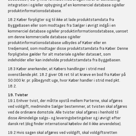
integration i og/eller opbygning af en kommerciel database og/eller
produktinformationsdatabase.
18.2 Køber forpligter sig til ikke at lade produktstamdata fra
ByggeBasen eller som modtages fra Sælger i øvrigt indgå i en
kommerciel database og/eller produktinformationsdatabase, uanset
om denne kommercielle database og/eller
produktinformationsdatabase udbydes af Køber eller en
tredjemand, som modtager disse produktstamdata fra Køber. Denne
forpligtelse gælder for alt materiale og/eller datasæt, som
indeholder eller kan indeholde produktstamdata fra ByggeBasen.
18.3 Køber anerkender, at Købers handlinger i strid med
ovenstående pkt. ‎18.2 giver OB ret til at kræve en bod fra Køber på
50.000 kr. pr. påbegyndt uge, hvor Køber handler i strid med pkt.
18.2.
19. Tvister
19.1 Enhver tvist, der måtte opstå mellem Parterne, skal afgøres
ved voldgift, medmindre Sælger bestemmer, at tvisten skal afgøres
ved de ordinære domstole. Alle tvister skal afgøres i henhold til
disse Almindelige salgs- og leveringsbetingelser og i øvrigt efter
dansk ret (dog finder international købelov del II ikke anvendelse).
19.2 Hvis sagen skal afgøres ved voldgift, skal voldgiftsretten