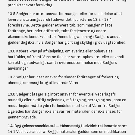
produktansvarsforsikring.
13.5 Sælger har intet ansvar for mangler eller for undladelse af at
levere erstatningsvare(r) udover det i punkterne 13.2 - 13.4
foreskrevne. Dette gælder ethvert tab, som manglen måtte
forårsage, herunder driftstab, tabt fortjeneste og andre
økonomiske konsekvenstab. Denne begrænsning i Sælgers ansvar
gælder dog ikke, hvis Sælger har gjort sig skyldig i grov uagtsomhed.
13.6 Købers krav på afhjælpning, omlevering eller ophævelse
bortfalder, såfremt Varerne ikke har været opbevaret eller anvendt
korrekt og sædvanligt samt i overensstemmelse med Sælgers
anvisninger.
13.7 Sælger har intet ansvar for skader forårsaget af forkert og
uhensigtsmæssig brug af leverede Varer.
13.8 Sælger påtager sig intet ansvar for eventuel vederlagsfri
mundtlig eller skriftlig vejledning, måltagning, beregning mv., som en
medarbejder måtte yde i forbindelse med køb af Varer fra Sælger.
Ligeledes har Sælger ikke ansvar for materialer, der ikke anses for
gennemprøvede.
14. Byggeleveranceklausul – tidsmæssigt udvidet reklamationsret
14.1 Ved leverancer af Byggematerialer gælder som en modifikation