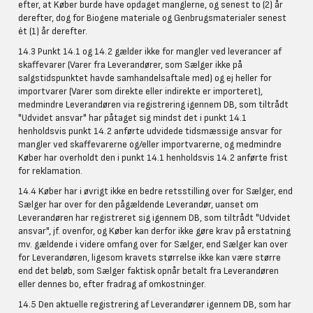
efter, at Køber burde have opdaget manglerne, og senest to (2) år
derefter, dog for Biogene materiale og Genbrugsmaterialer senest
ét (1) år derefter.
14.3 Punkt 14.1 og 14.2 gælder ikke for mangler ved leverancer af
skaffevarer (Varer fra Leverandører, som Sælger ikke på
salgstidspunktet havde samhandelsaftale med) og ej heller for
importvarer (Varer som direkte eller indirekte er importeret),
medmindre Leverandøren via registrering igennem DB, som tiltrådt
"Udvidet ansvar" har påtaget sig mindst det i punkt 14.1
henholdsvis punkt 14.2 anførte udvidede tidsmæssige ansvar for
mangler ved skaffevarerne og/eller importvarerne, og medmindre
Køber har overholdt den i punkt 14.1 henholdsvis 14.2 anførte frist
for reklamation.
14.4 Køber har i øvrigt ikke en bedre retsstilling over for Sælger, end
Sælger har over for den pågældende Leverandør, uanset om
Leverandøren har registreret sig igennem DB, som tiltrådt "Udvidet
ansvar", jf. ovenfor, og Køber kan derfor ikke gøre krav på erstatning
mv. gældende i videre omfang over for Sælger, end Sælger kan over
for Leverandøren, ligesom kravets størrelse ikke kan være større
end det beløb, som Sælger faktisk opnår betalt fra Leverandøren
eller dennes bo, efter fradrag af omkostninger.
14.5 Den aktuelle registrering af Leverandører igennem DB, som har