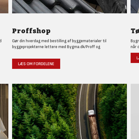
Proffshop
T
d
Gør din hverdag med bestilling af byggematerialer til
Bygm
byggeprojekterne lettere med Bygma.dk/Proff og
når 
L
LÆS OM FORDELENE