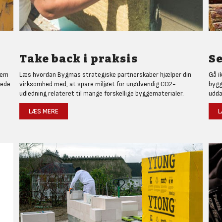
Take back i praksis
Se
nem
Læs hvordan Bygmas strategiske partnerskaber hjælper din
Gå i
rede
virksomhed med, at spare miljøet for unødvendig CO2-
bygg
udledning relateret til mange forskellige byggematerialer.
udda
LÆS MERE
L