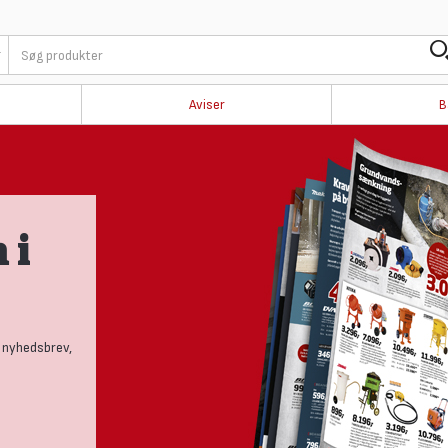
Aviser
B
 i
 nyhedsbrev,