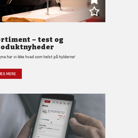
rtiment – test og
roduktnyheder
gma har vi ikke hvad som helst på hylderne!
ÆS MERE