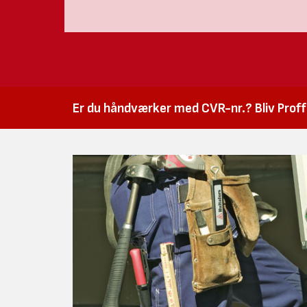
Er du håndværker med CVR-nr.? Bliv Proffk