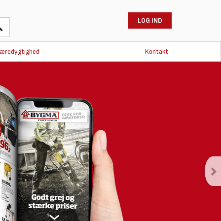
LOG IND
æredygtighed
Kontakt