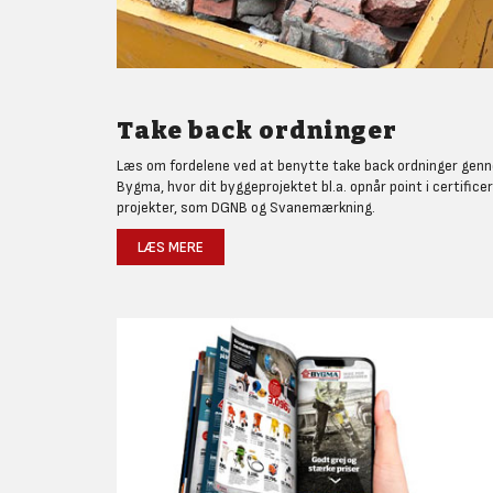
Take back ordninger
Læs om fordelene ved at benytte take back ordninger gen
Bygma, hvor dit byggeprojektet bl.a. opnår point i certifice
projekter, som DGNB og Svanemærkning.
LÆS MERE