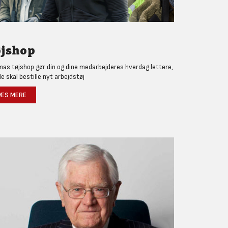
øjshop
as tøjshop gør din og dine medarbejderes hverdag lettere,
de skal bestille nyt arbejdstøj
ÆS MERE