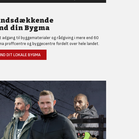
andsdækkende
nd din Bygma
et adgang til byggematerialer og rådgiving i mere end 60
a proffcentre og byggecentre fordelt over hele landet.
IND DIT LOKALE BYGMA