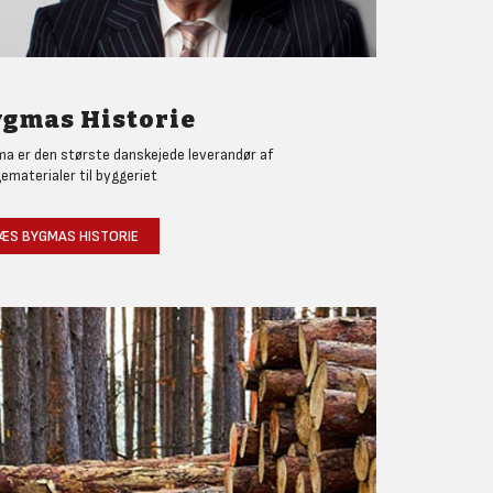
gmas Historie
a er den største danskejede leverandør af
ematerialer til byggeriet
ÆS BYGMAS HISTORIE