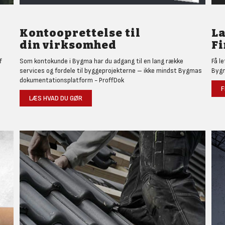
Kontooprettelse til
L
din virksomhed
Fi
f
Som kontokunde i Bygma har du adgang til en lang række
Få l
services og fordele til byggeprojekterne – ikke mindst Bygmas
Bygm
dokumentationsplatform - ProffDok
F
LÆS HVAD DU GØR