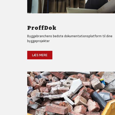
ProffDok
Byggebranchens bedste dokumentationsplatform til dine
byggeprojekter
LÆS MERE