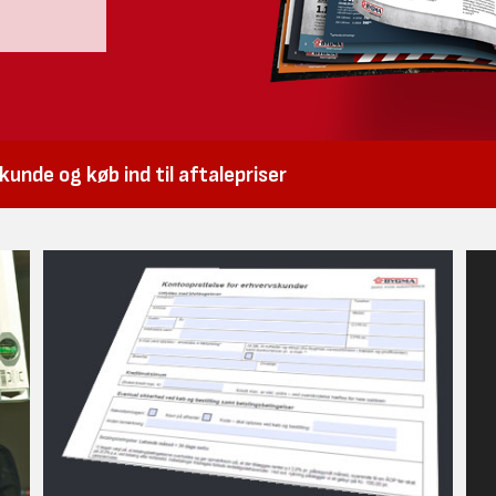
unde og køb ind til aftalepriser