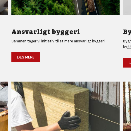
Ansvarligt byggeri
By
Sammen tager vi initiativ til et mere ansvarligt byggeri
Bygm
bygg
LÆS MERE
L