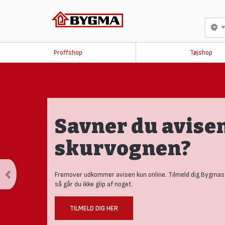
Proffshop
Tøjshop
Savner du avisen
skurvognen?
Fremover udkommer avisen kun online. Tilmeld dig Bygmas
så går du ikke glip af noget.
TILMELD DIG HER