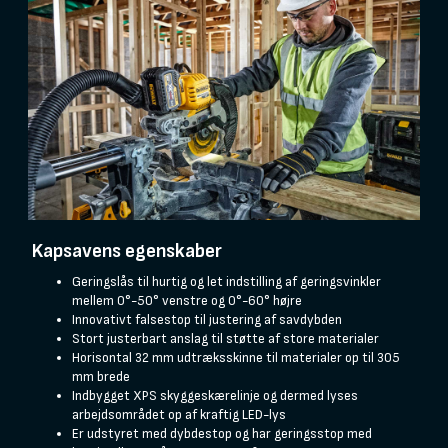
Kapsavens egenskaber
Geringslås til hurtig og let indstilling af geringsvinkler
mellem 0°-50° venstre og 0°-60° højre
Innovativt falsestop til justering af savdybden
Stort justerbart anslag til støtte af store materialer
Horisontal 32 mm udtræksskinne til materialer op til 305
mm brede
Indbygget XPS skyggeskærelinje og dermed lyses
arbejdsområdet op af kraftig LED-lys
Er udstyret med dybdestop og har geringsstop med