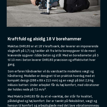
Kraftfuld og alsidig 18 V borehammer
Makitas DHR183 er et 18 V kraftværk, der leverer en imponerende
slagkraft på 1,7 J og tackler alt fra lette boreopgaver til de mest
krævende opgaver i både beton og stål. Med en borediameter på 5
til 10 mm i beton leverer DHR183 præcision og effektivitet hver
gang.
Som erfaren håndværker vil du værdsætte modellens vægt og
håndtering. Modellen er designet til en praktisk hverdag med et
kompakt design (288 x 89 x 215 mm) og en vægt på blot 2,9 kg
inklusiv batteri. Under arbejdet får du høj komfort, med vibrationer
der holdes nede på 7,5 m/s².
Med Makita DHR183 får du et el-værktøj, der står for kvalitet,
pålidelighed og høj komfort. Der er tænkt på fleksibilitet, vægt og
hensyn til komfort og arbejdsglæde med det lave vibrationsniveau