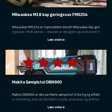
Milwaukee M18 kap geringssav FMS254
Milwaukee FMS254 er topmodellen blandt Milwaukee kap geri
ngssave i M18-serien – elsaven er designet og produceret ti
l professionelle håndværkere, der kræver præcision, ydeevne
kombineret med en let og mobil enhed.
Makita Sømpistol DBN900
Makita DBN900 er den perfekte sømpistol til hurtig og effekt
iv montering, hvor du har behov styrke, præcision og driftssi
kkerhed– den er et godt valg til tømrerarbejde, indvendig mo
ntage og større konstruktioner.