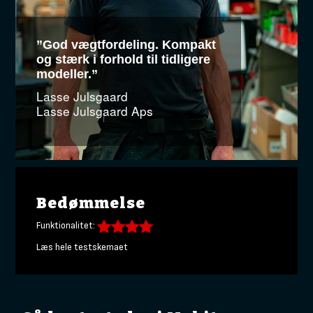
”God vægtfordeling. Kompakt
og stærk i forhold til tidligere
modeller.”
Lasse Julsgaard
Lasse Julsgaard Aps
Bedømmelse
Funktionalitet:
Læs hele testskemaet