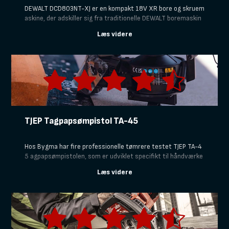
DEWALT DCD803NT-XJ er en kompakt 18V XR bore og skruem
askine, der adskiller sig fra traditionelle DEWALT boremaskin
er ved at have flere udskiftelige hoveder. Ud over den almind
elige borepatron kan du udstyret DEWALT DCD803NT-XJ med
blandt andet vinkelhoved, excenterhoved og bitsholder, hvilk
et gør den særligt velegnet til arbejde på trange steder, hvor
pladsen er begrænset.
TJEP Tagpapsømpistol TA-45
Hos Bygma har fire professionelle tømrere testet TJEP TA-4
5 agpapsømpistolen, som er udviklet specifikt til håndværke
re, der arbejder med tagpap og undertag. Vores testpanel ha
r sat TJEP TA-45 på prøve for at afgøre, om den leverer den v
elkendte kvalitet du kender fra TJEP og tilbyder den lette arb
ejdsgang, du har brug for, når du lægger tagpap.