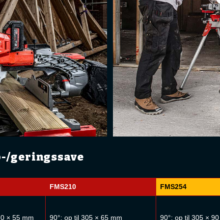
-/geringssave
FMS210
FMS254
270 × 55 mm
90°: op til 305 × 65 mm
90°: op til 305 × 