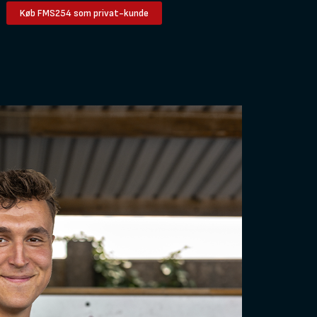
Køb FMS254 som privat-kunde