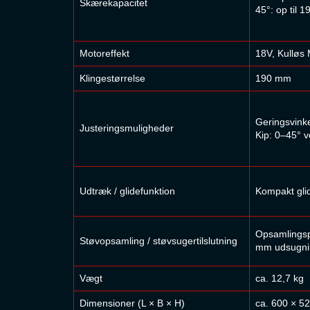
Skærekapacitet
45°: op til 
Motoreffekt
18V, Kullø
Klingestørrelse
190 mm
Geringsvinke
Justeringsmuligheder
Kip: 0–45° v
Udtræk / glidefunktion
Kompakt gl
Opsamlings
Støvopsamling / støvsugertilslutning
mm udsugni
Vægt
ca. 12,7 kg
Dimensioner (L × B × H)
ca. 600 × 5