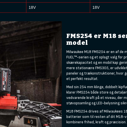
18V
18V
FMS254 er M18 se
model
Milwaukee M18 FMS254 er en af de m
FUEL™-serien og et oplagt valg for p
skærekapacitet og en mobil kap ger
mere stationære FMS305, er udviklet 
paneler og trækonstruktioner, hvor ge
et perfekt resultat.
Med sin 254 mm klinge, dobbelt kipf
klarer FMS254 både store og detaljer
vedvarende kraft på et niveau, der 
støvopsamling og LED-belysning sikr
M18 FMS254 drives af Milwaukees 1
batterier som til resten af dit M18-væ
kombinere frihed, kraft og præcision.