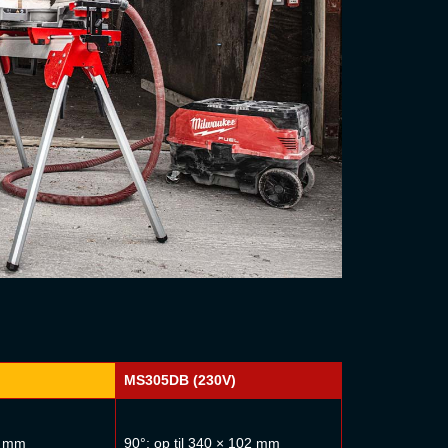
MS305DB (230V)
90 mm
90°: op til 340 × 102 mm