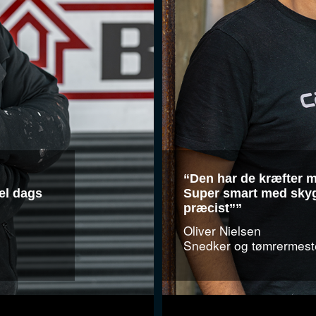
“Den har de kræfter m
hel dags
Super smart med sky
præcist””
Oliver Nielsen
Snedker og tømrermest