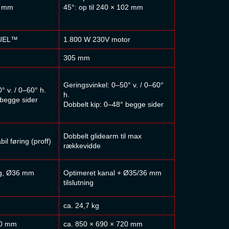
90 mm
45°: op til 240 × 102 mm
FUEL™
1.800 W 230V motor
305 mm
Geringsvinkel: 0–50° v. / 0–60°
° v. / 0–60° h.
h.
 begge sider
Dobbelt kip: 0–48° begge sider
Dobbelt glidearm til max
il føring (proff)
rækkevidde
ng, Ø36 mm
Optimeret kanal + Ø35/36 mm
tilslutning
ca. 24,7 kg
60 mm
ca. 850 × 690 × 720 mm