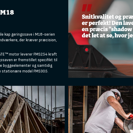
 M18
le kap geringssave i M18-serien
åndværkere, der kræver præcision,
ATE™ motor leverer FMS254 kraft
saven er fremstillet specifikt til
re byggeelementer og samtidig
ere stationære model FMS305.