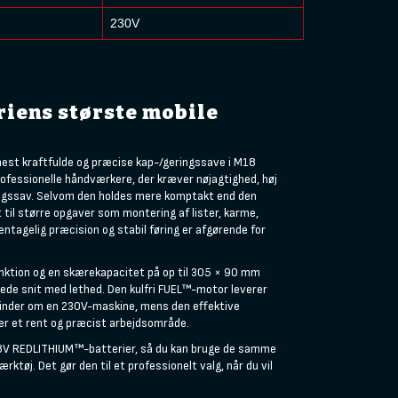
230V
riens største mobile
est kraftfulde og præcise kap-/geringssave i M18
rofessionelle håndværkere, der kræver nøjagtighed, høj
ingssav. Selvom den holdes mere komptakt end den
til større opgaver som montering af lister, karme,
ntagelig præcision og stabil føring er afgørende for
unktion og en skærekapacitet på op til 305 × 90 mm
ede snit med lethed. Den kulfri FUEL™-motor leverer
minder om en 230V-maskine, mens den effektive
er et rent og præcist arbejdsområde.
8V REDLITHIUM™-batterier, så du kan bruge de samme
rktøj. Det gør den til et professionelt valg, når du vil