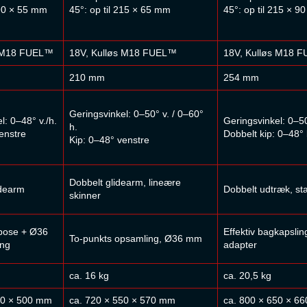
190 × 55 mm
45°: op til 215 × 65 mm
45°: op til 215 × 
s M18 FUEL™
18V, Kulløs M18 FUEL™
18V, Kulløs M18 
210 mm
254 mm
Geringsvinkel: 0–50° v. / 0–60°
l: 0–48° v./h.
Geringsvinkel: 0–50
h.
enstre
Dobbelt kip: 0–48°
Kip: 0–48° venstre
Dobbelt glidearm, lineære
idearm
Dobbelt udtræk, stab
skinner
pose + Ø36
Effektiv bagkapsli
To-punkts opsamling, Ø36 mm
ng
adapter
ca. 16 kg
ca. 20,5 kg
20 × 500 mm
ca. 720 × 550 × 570 mm
ca. 800 × 650 × 6