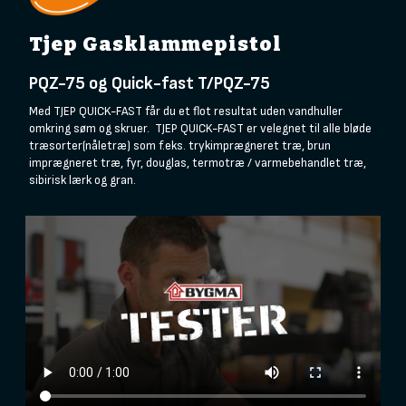
Tjep Gasklammepistol
PQZ-75 og Quick-fast T/PQZ-75
Med TJEP QUICK-FAST får du et flot resultat uden vandhuller
omkring søm og skruer. TJEP QUICK-FAST er velegnet til alle bløde
træsorter(nåletræ) som f.eks. trykimprægneret træ, brun
imprægneret træ, fyr, douglas, termotræ / varmebehandlet træ,
sibirisk lærk og gran.