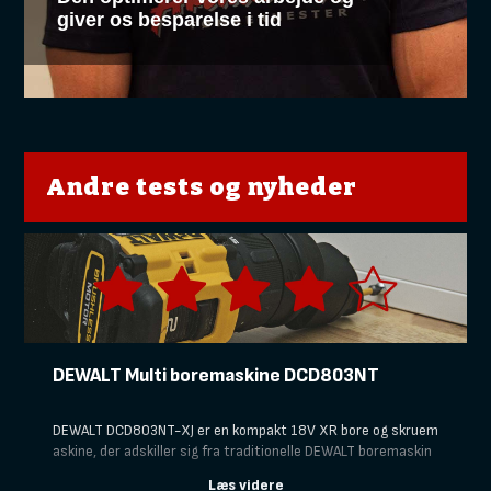
giver os besparelse i tid
Andre tests og nyheder
DEWALT Multi boremaskine DCD803NT
DEWALT DCD803NT-XJ er en kompakt 18V XR bore og skruem
askine, der adskiller sig fra traditionelle DEWALT boremaskin
er ved at have flere udskiftelige hoveder. Ud over den almind