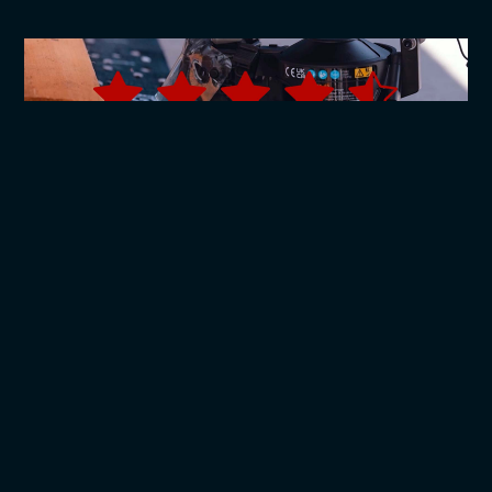
elige borepatron kan du udstyret DEWALT DCD803NT-XJ med
blandt andet vinkelhoved, excenterhoved og bitsholder, hvilk
et gør den særligt velegnet til arbejde på trange steder, hvor
pladsen er begrænset.
TJEP Tagpapsømpistol TA-45
Hos Bygma har fire professionelle tømrere testet TJEP TA-4
5 agpapsømpistolen, som er udviklet specifikt til håndværke
re, der arbejder med tagpap og undertag. Vores testpanel ha
r sat TJEP TA-45 på prøve for at afgøre, om den leverer den v
elkendte kvalitet du kender fra TJEP og tilbyder den lette arb
ejdsgang, du har brug for, når du lægger tagpap.
Milwaukee M18 kap geringssav FMS254