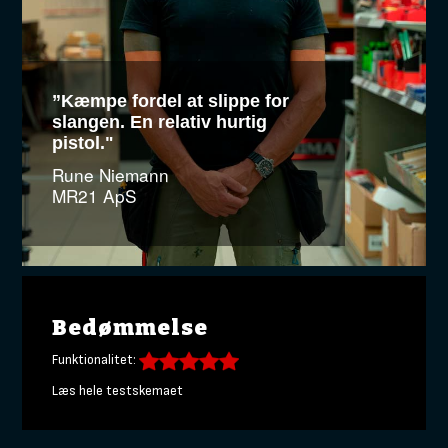
”Kæmpe fordel at slippe for
slangen. En relativ hurtig
pistol."
Rune Niemann
MR21 ApS
Bedømmelse
Funktionalitet:
Læs hele testskemaet