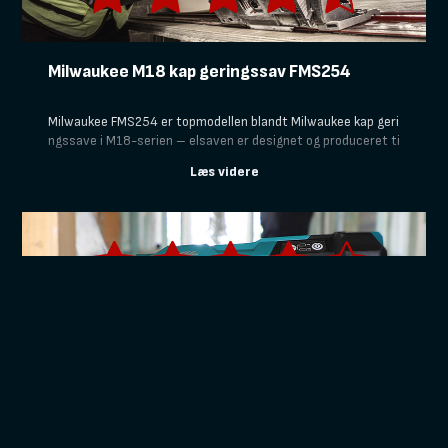
Milwaukee M18 kap geringssav FMS254
Milwaukee FMS254 er topmodellen blandt Milwaukee kap geri
ngssave i M18-serien – elsaven er designet og produceret ti
l professionelle håndværkere, der kræver præcision, ydeevne
kombineret med en let og mobil enhed.
Makita Sømpistol DBN900
Makita DBN900 er den perfekte sømpistol til hurtig og effekt
iv montering, hvor du har behov styrke, præcision og driftssi
kkerhed– den er et godt valg til tømrerarbejde, indvendig mo