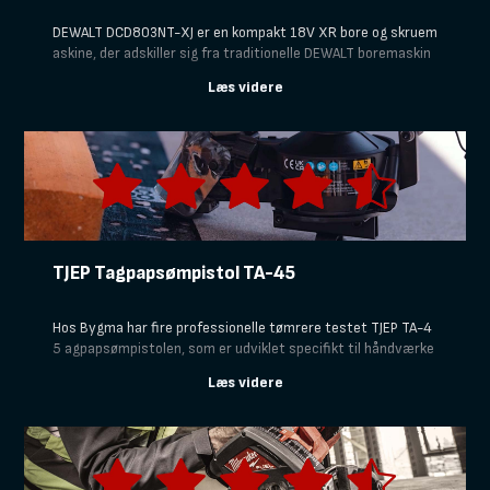
DEWALT DCD803NT-XJ er en kompakt 18V XR bore og skruem
askine, der adskiller sig fra traditionelle DEWALT boremaskin
er ved at have flere udskiftelige hoveder. Ud over den almind
elige borepatron kan du udstyret DEWALT DCD803NT-XJ med
blandt andet vinkelhoved, excenterhoved og bitsholder, hvilk
et gør den særligt velegnet til arbejde på trange steder, hvor
pladsen er begrænset.
TJEP Tagpapsømpistol TA-45
Hos Bygma har fire professionelle tømrere testet TJEP TA-4
5 agpapsømpistolen, som er udviklet specifikt til håndværke
re, der arbejder med tagpap og undertag. Vores testpanel ha
r sat TJEP TA-45 på prøve for at afgøre, om den leverer den v
elkendte kvalitet du kender fra TJEP og tilbyder den lette arb
ejdsgang, du har brug for, når du lægger tagpap.