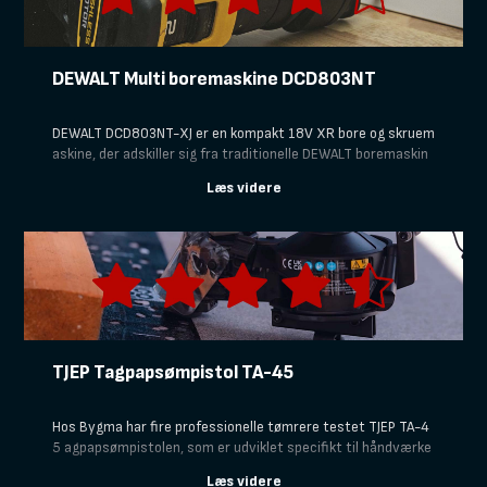
DEWALT Multi boremaskine DCD803NT
DEWALT DCD803NT-XJ er en kompakt 18V XR bore og skruem
askine, der adskiller sig fra traditionelle DEWALT boremaskin
er ved at have flere udskiftelige hoveder. Ud over den almind
elige borepatron kan du udstyret DEWALT DCD803NT-XJ med
blandt andet vinkelhoved, excenterhoved og bitsholder, hvilk
et gør den særligt velegnet til arbejde på trange steder, hvor
pladsen er begrænset.
TJEP Tagpapsømpistol TA-45
Hos Bygma har fire professionelle tømrere testet TJEP TA-4
5 agpapsømpistolen, som er udviklet specifikt til håndværke
re, der arbejder med tagpap og undertag. Vores testpanel ha