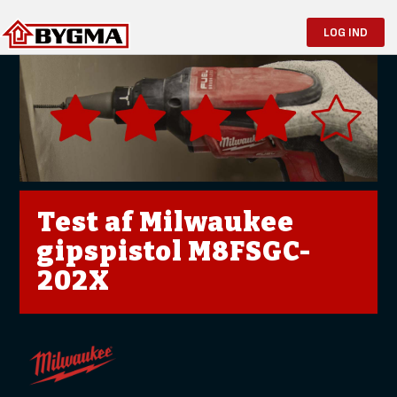
LOG IND
Test af Milwaukee
gipspistol M8FSGC-
202X