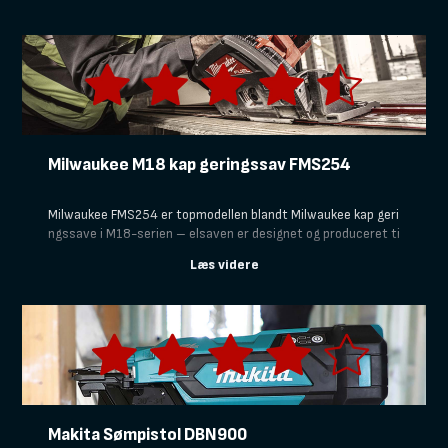
r sat TJEP TA-45 på prøve for at afgøre, om den leverer den v
elkendte kvalitet du kender fra TJEP og tilbyder den lette arb
ejdsgang, du har brug for, når du lægger tagpap.
Milwaukee M18 kap geringssav FMS254
Milwaukee FMS254 er topmodellen blandt Milwaukee kap geri
ngssave i M18-serien – elsaven er designet og produceret ti
l professionelle håndværkere, der kræver præcision, ydeevne
kombineret med en let og mobil enhed.
Makita Sømpistol DBN900