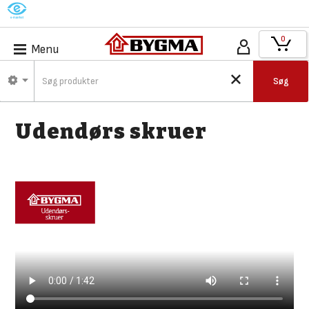
M
0
Menu
Søg
Udendørs skruer