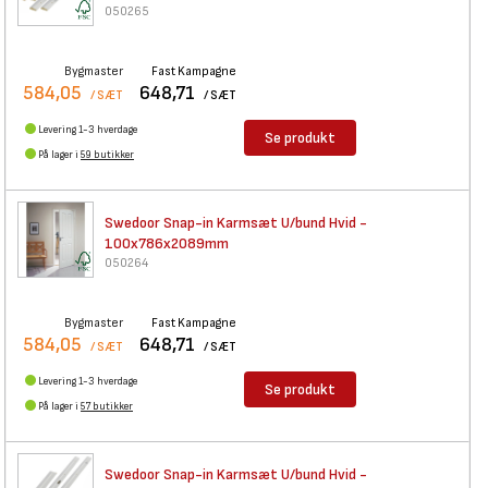
050265
Bygmaster
Fast Kampagne
584,05
648,71
/ SÆT
/ SÆT
Levering 1-3 hverdage
Se produkt
På lager i
59 butikker
Swedoor Snap-in Karmsæt U/bund
Hvid -
100x786x2089mm
050264
Bygmaster
Fast Kampagne
584,05
648,71
/ SÆT
/ SÆT
Levering 1-3 hverdage
Se produkt
På lager i
57 butikker
Swedoor Snap-in Karmsæt U/bund
Hvid -