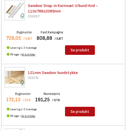
Swedoor Snap-in Karmsæt U/bund
Hvid -
110x786x2089mm
050267
Bygmaster
Fast Kampagne
728,05
808,88
/ SÆT
/ SÆT
Levering 1-3 hverdage
Se produkt
På lager i
54 butikker
121mm Swedoor bundstykke
015274
Bygmaster
Normalpris
172,13
191,25
/ STK
/ STK
Levering 1-3 hverdage
Se produkt
På lager i
54 butikker