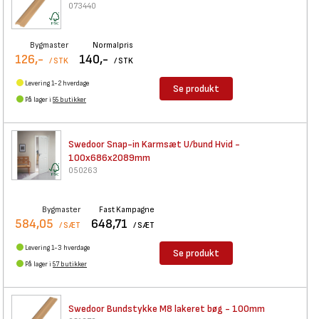
073440
Bygmaster
Normalpris
126,-
140,-
/ STK
/ STK
Levering 1-2 hverdage
Se produkt
På lager i
55 butikker
Swedoor Snap-in Karmsæt U/bund
Hvid -
100x686x2089mm
050263
Bygmaster
Fast Kampagne
584,05
648,71
/ SÆT
/ SÆT
Levering 1-3 hverdage
Se produkt
På lager i
57 butikker
Swedoor Bundstykke M8 lakeret
bøg - 100mm