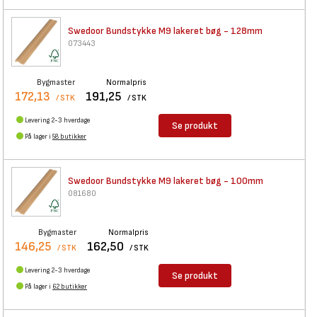
Swedoor Bundstykke M9 lakeret
bøg - 128mm
073443
Bygmaster
Normalpris
172,13
191,25
/ STK
/ STK
Levering 2-3 hverdage
Se produkt
På lager i
58 butikker
Swedoor Bundstykke M9 lakeret
bøg - 100mm
081680
Bygmaster
Normalpris
146,25
162,50
/ STK
/ STK
Levering 2-3 hverdage
Se produkt
På lager i
62 butikker