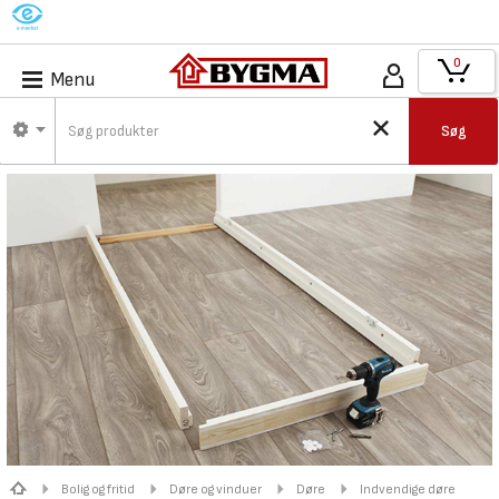
M
0
Menu
Søg
Bolig og fritid
Døre og vinduer
Døre
Indvendige døre