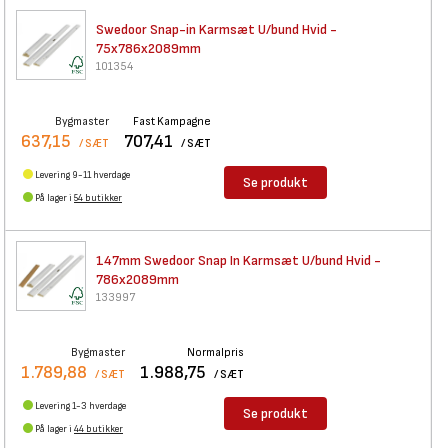
Swedoor Snap-in Karmsæt U/bund
Hvid -
75x786x2089mm
101354
Bygmaster
Fast Kampagne
637,15
707,41
/ SÆT
/ SÆT
Levering 9-11 hverdage
Se produkt
På lager i
54 butikker
147mm Swedoor Snap In Karmsæt
U/bund Hvid -
786x2089mm
133997
Bygmaster
Normalpris
1.789,88
1.988,75
/ SÆT
/ SÆT
Levering 1-3 hverdage
Se produkt
På lager i
44 butikker