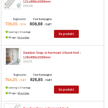
121x886x2089mm
092348
Bygmaster
Fast Kampagne
728,05
808,88
/ STK
/ SÆT
Levering 1-3 hverdage
Se produkt
På lager i
54 butikker
Swedoor Snap-in Karmsæt U/bund
Hvid -
128x886x2089mm
050271
Bygmaster
Fast Kampagne
744,25
826,85
/ SÆT
/ SÆT
Levering 1-3 hverdage
Se produkt
På lager i
58 butikker