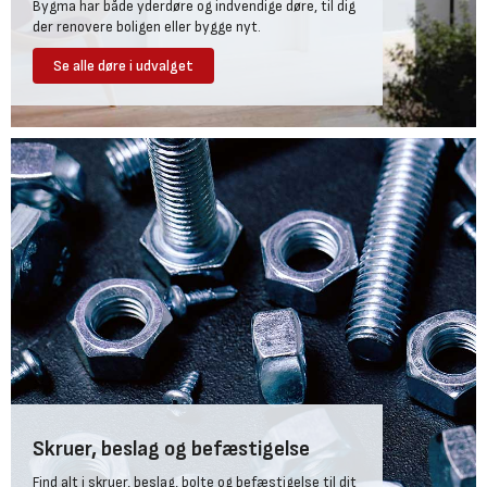
Bygma har både yderdøre og indvendige døre, til dig
der renovere boligen eller bygge nyt.
Se alle døre i udvalget
Skruer, beslag og befæstigelse
Find alt i skruer, beslag, bolte og befæstigelse til dit