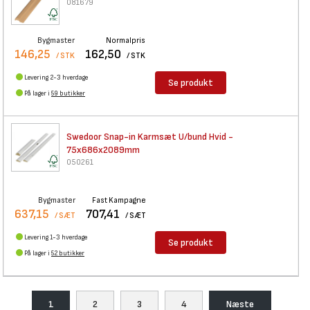
081679
Bygmaster
Normalpris
146,25
162,50
/ STK
/ STK
Levering 2-3 hverdage
Se produkt
På lager i
59 butikker
Swedoor Snap-in Karmsæt U/bund
Hvid -
75x686x2089mm
050261
Bygmaster
Fast Kampagne
637,15
707,41
/ SÆT
/ SÆT
Levering 1-3 hverdage
Se produkt
På lager i
52 butikker
1
2
3
4
Næste