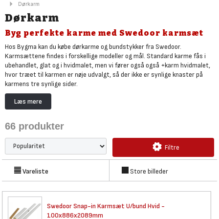
Dørkarm
Dørkarm
Byg perfekte karme med Swedoor karmsæt
Hos Bygma kan du købe dørkarme og bundstykker fra Swedoor.
Karmsættene findes i forskellige modeller og mål. Standard karme fås i
ubehandlet, glat og i hvidmalet, men vi fører også også +karm hvidmalet,
hvor træet til karmen er nøje udvalgt, så der ikke er synlige knaster på
karmens tre synlige sider.
Standardkarmen har også fået en ekstra overfladebehandling og der
Læs mere
medfølger tætningslister, så du opnår større støjreduktion. Hvis du har
forskellige murtykkelser, så er flexkarme det optimale valg.
66
produkter
Flexkarme er karme, som findes i forskellige størrelser og tykkelser, hvor
der er udfræset en notgang. I notgangen monteres gerigterne, som
Filtre
passer til flexkarme. Gerigterne har en dyb fer, som sættes i karmens
notgang. Pga. den dybe fer kan gerigten let tilpasses til de forskellige
murtykkelser.
Vareliste
Store billeder
Swedoor Snap-in Karmsæt U/bund
Hvid -
100x886x2089mm