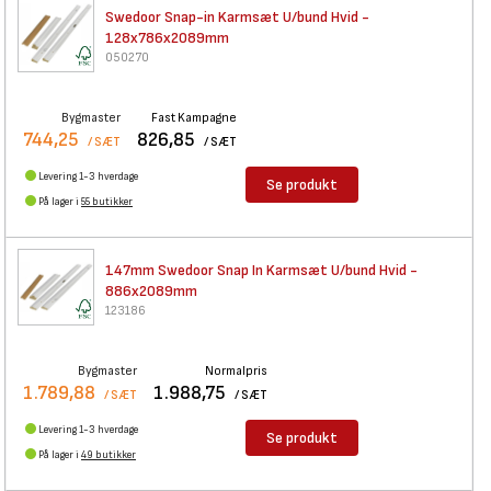
Swedoor Snap-in Karmsæt U/bund
Hvid -
128x786x2089mm
050270
Bygmaster
Fast Kampagne
744,25
826,85
/ SÆT
/ SÆT
Levering 1-3 hverdage
Se produkt
På lager i
55 butikker
147mm Swedoor Snap In Karmsæt
U/bund Hvid -
886x2089mm
123186
Bygmaster
Normalpris
1.789,88
1.988,75
/ SÆT
/ SÆT
Levering 1-3 hverdage
Se produkt
På lager i
49 butikker