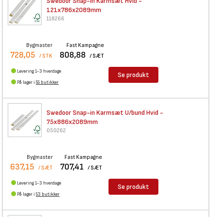
Swedoor Snap-in Karmsæt Hvid -
121x786x2089mm
118266
Bygmaster
Fast Kampagne
728,05
808,88
/ STK
/ SÆT
Levering 1-3 hverdage
Se produkt
På lager i
55 butikker
Swedoor Snap-in Karmsæt U/bund
Hvid -
75x886x2089mm
050262
Bygmaster
Fast Kampagne
637,15
707,41
/ SÆT
/ SÆT
Levering 1-3 hverdage
Se produkt
På lager i
53 butikker