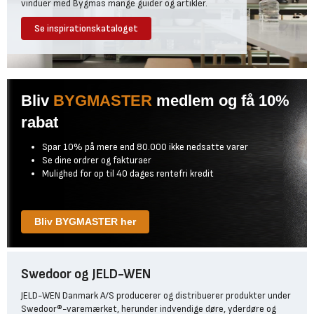
vinduer med Bygmas mange guider og artikler.
Se inspirationskataloget
Bliv
BYGMASTER
medlem og få 10%
rabat
Spar 10% på mere end 80.000 ikke nedsatte varer
Se dine ordrer og fakturaer
Mulighed for op til 40 dages rentefri kredit
Bliv BYGMASTER her
Swedoor og JELD-WEN
JELD-WEN Danmark A/S producerer og distribuerer produkter under
Swedoor®-varemærket, herunder indvendige døre, yderdøre og