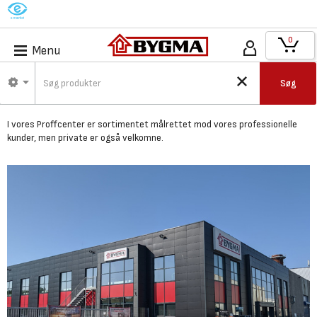
M
0
Menu
Bygma Aalborg City -
Søg
Proffcenter
I vores Proffcenter er
sortimentet målrettet mod vores professionelle
kunder,
men private er også velkomne.