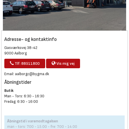
Adresse- og kontaktinfo
Gasværksvej 38-42
9000 Aalborg
Tlf: 88511800
Vis mig vej
Email:
aalborgc@bygma.dk
Åbningstider
Butik
Man - Tors: 6:30 - 16:30
Fredag: 6:30 - 16:00
Åbningstid i varemodtagelsen
man - tors: 7.00 - 15.00 - fre: 7.00 - 14.00