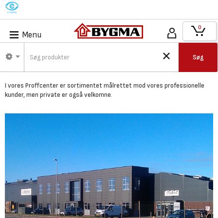
M
0
Menu
Bygma Kolding -
Søg
Proffcenter
I vores Proffcenter er
sortimentet målrettet mod vores professionelle
kunder,
men private er også velkomne.