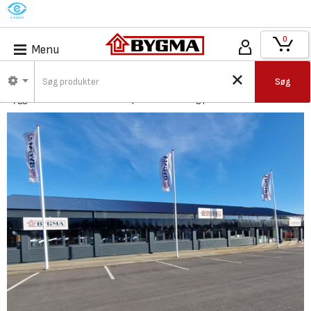
M
0
Menu
Bygma Nexø - Byggecenter
Søg
Byggecenter er både for vores professionelle og private kunder.