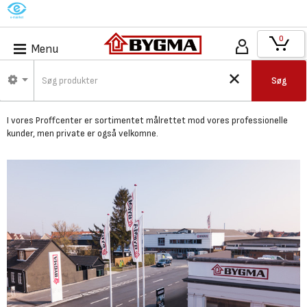
M
0
Menu
Bygma Nykøbing F -
Søg
Proffcenter
I vores Proffcenter er
sortimentet målrettet mod vores professionelle
kunder,
men private er også velkomne.