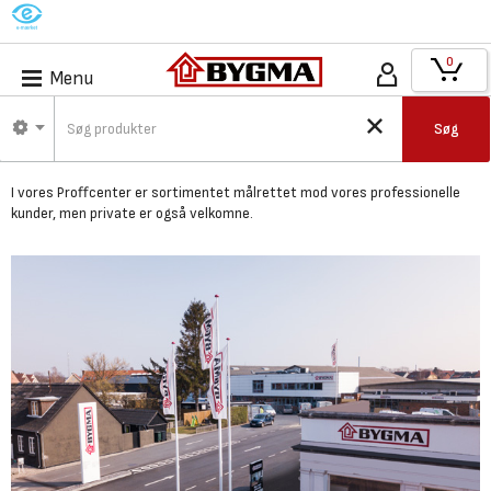
M
0
Menu
Bygma Nykøbing F -
Søg
Proffcenter
I vores Proffcenter er
sortimentet målrettet mod vores professionelle
kunder,
men private er også velkomne.