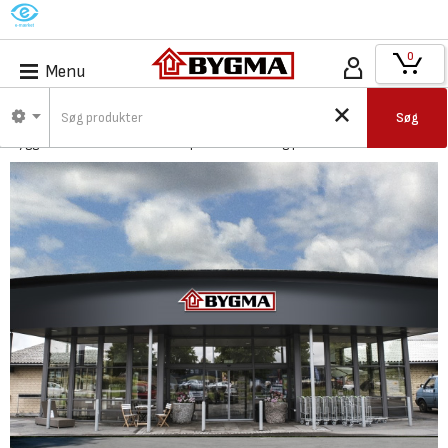
M
0
Menu
Bygma Sorø - Byggecenter
Søg
Byggecenter er både for vores professionelle og private kunder.