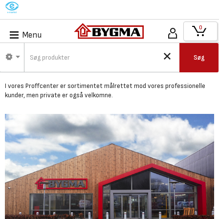
M
0
Menu
Bygma Esbjerg Syd -
Søg
Proffcenter
I vores Proffcenter er
sortimentet målrettet mod vores professionelle
kunder,
men private er også velkomne.