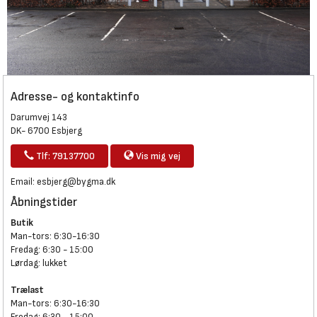
Adresse- og kontaktinfo
Darumvej 143
DK- 6700 Esbjerg
Tlf: 79137700
Vis mig vej
Email:
esbjerg@bygma.dk
Åbningstider
Butik
Man-tors: 6:30-16:30
Fredag: 6:30 - 15:00
Lørdag: lukket
Trælast
Man-tors: 6:30-16:30
Fredag: 6:30 - 15:00