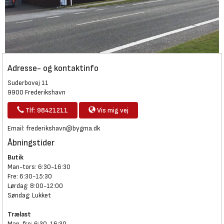
Adresse- og kontaktinfo
Suderbovej 11
9900 Frederikshavn
Tlf: 98421211
Vis mig vej
Email:
frederikshavn@bygma.dk
Åbningstider
Butik
Man-tors: 6:30-16:30
Fre: 6:30-15:30
Lørdag: 8:00-12:00
Søndag: Lukket
Trælast
Man-fre: 6:30-16:30