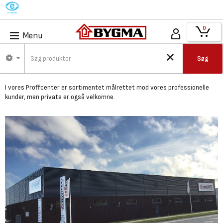
M
0
Menu
Bygma Frederikshavn -
Søg
Proffcenter
I vores Proffcenter er
sortimentet målrettet mod vores professionelle
kunder,
men private er også velkomne.