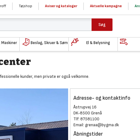
roff
Tøjshop
Aviser og kataloger
Aktuelle kampagne
Ans
Søg
& Maskiner
Beslag, Skruer & Søm
El & Belysning
center
essionelle kunder,
men private er også velkomne.
Adresse- og kontaktinfo
Åstrupvej 16
DK-8500 Grenå
Tlf: 87581100
Email:
grenaa@bygma.dk
Åbningstider