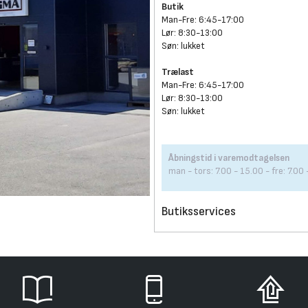
Butik
Man-Fre: 6:45-17:00
Lør: 8:30-13:00
Søn: lukket
Trælast
Man-Fre: 6:45-17:00
Lør: 8:30-13:00
Søn: lukket
Åbningstid i varemodtagelsen
man - tors: 7.00 - 15.00 - fre: 7.00
Butiksservices