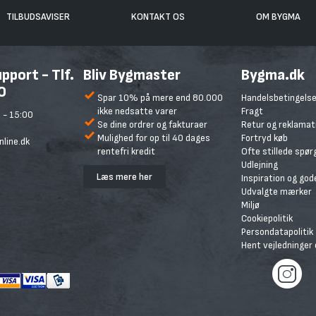
TILBUDSAVISER
KONTAKT OS
OM BYGMA
port - Tlf.
Bliv Bygmaster
Bygma.dk
0
Spar 10% på mere end 80.000
Handelsbetingelse
ikke nedsatte varer
Fragt
 - 15:00
Se dine ordrer og fakturaer
Retur og reklamat
Mulighed for op til 40 dages
Fortryd køb
line.dk
rentefri kredit
Ofte stillede spø
Udlejning
Læs mere her
Inspiration og god
Udvalgte mærker
Miljø
Cookiepolitik
Persondatapolitik
Hent vejledninger