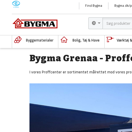
M
Find Bygma
Bygma.dk/p
Byggematerialer
Bolig, Tøj & Have
Værktøj 
Bygma Grenaa - Proff
I vores Proffcenter er
sortimentet målrettet mod vores prof