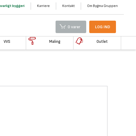
varligt byggeri
Karriere
Kontakt
Om Bygma Gruppen
0 varer
LOG IND
VVS
Maling
Outlet