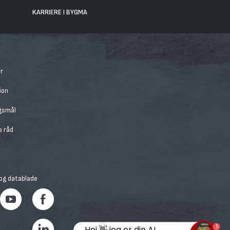
KARRIERE I BYGMA
r
ion
rgsmål
e råd
 og datablade
1
Hej 👋 jeg er din AI