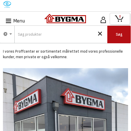
M
0
Menu
Bygma Herlev -
Søg
Proffcenter
I vores Proffcenter er
sortimentet målrettet mod vores professionelle
kunder,
men private er også velkomne.