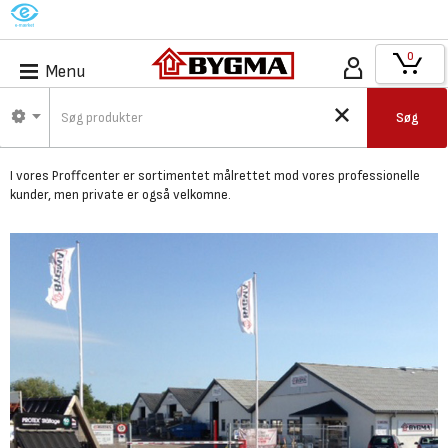
M
0
Menu
Bygma Ringsted -
Søg
Proffcenter
I vores Proffcenter er
sortimentet målrettet mod vores professionelle
kunder,
men private er også velkomne.