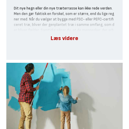
Dit nye hegn eller din nye træterrasse kan ikke rede verden.
Men den gør faktisk en forskel, som er større, end du lige reg
ner med. Når du vælger at bygge med FSC- eller PEFC-certifi
ceret træ, bliver der genplantet træ i samme omfang, som d
er bliver fælder. Samtidig sikrer du, at de mennesker, der arb
ejder i skoven, får uddannelse og anstændige arbejdsforhold