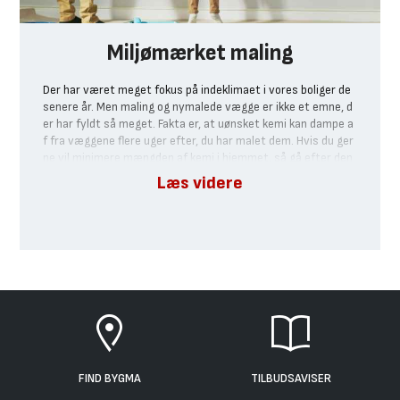
Miljømærket maling
Der har været meget fokus på indeklimaet i vores boliger de
senere år. Men maling og nymalede vægge er ikke et emne, d
er har fyldt så meget. Fakta er, at uønsket kemi kan dampe a
f fra væggene flere uger efter, du har malet dem. Hvis du ger
ne vil minimere mængden af kemi i hjemmet, så gå efter den
miljømærkede maling.
FIND BYGMA
TILBUDSAVISER