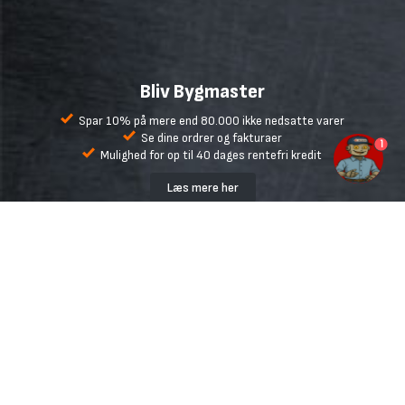
Bliv Bygmaster
Spar 10% på mere end 80.000 ikke nedsatte varer
Se dine ordrer og fakturaer
1
Mulighed for op til 40 dages rentefri kredit
Læs mere her
Bygma.dk
Handelsbetingelser
Fragt
Retur og reklamation
Fortryd køb
Ofte stillede spørgsmål
Udlejning
Inspiration og gode råd
Udvalgte mærker