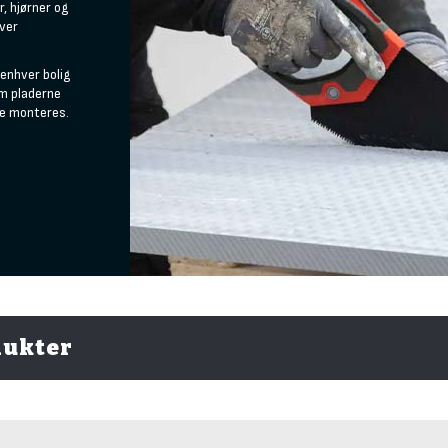
, hjørner og
æver
 enhver bolig
om pladerne
de monteres.
dukter