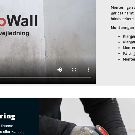
Monteringen a
gør det nemt 
håndværkere.
Monteringen s
Klargø
Klargø
Montér
Påfør 
Montér
ering
tilpasse
e eller kælder,