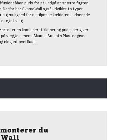
iffusionsåben puds for at undgå at spærre fugten
ne. Derfor har SkamoWall også udviklet to typer
er dig mulighed for at tilpasse kælderens udseende
ter eget valg.
ortar er en kombineret klæber og puds, der giver
r på væggen, mens Skamol Smooth Plaster giver
og elegant overflade.
 monterer du
Wall