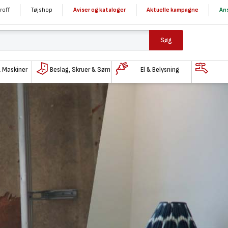
roff
Tøjshop
Aviser og kataloger
Aktuelle kampagne
Ans
Søg
& Maskiner
Beslag, Skruer & Søm
El & Belysning