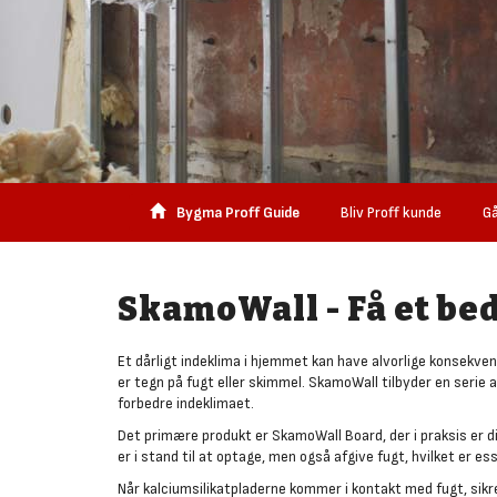
Bygma Proff Guide
Bliv Proff kunde
Gå
SkamoWall - Få et be
Et dårligt indeklima i hjemmet kan have alvorlige konsekven
er tegn på fugt eller skimmel. SkamoWall tilbyder en serie a
forbedre indeklimaet.
Det primære produkt er SkamoWall Board, der i praksis er d
er i stand til at optage, men også afgive fugt, hvilket er 
Når kalciumsilikatpladerne kommer i kontakt med fugt, sikr