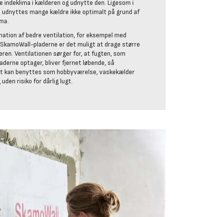
e indeklima i kælderen og udnytte den. Ligesom i
e udnyttes mange kældre ikke optimalt på grund af
ima.
ation af bedre ventilation, for eksempel med
g SkamoWall-pladerne er det muligt at drage større
eren. Ventilationen sørger for, at fugten, som
derne optager, bliver fjernet løbende, så
 kan benyttes som hobbyværelse, vaskekælder
uden risiko for dårlig lugt.