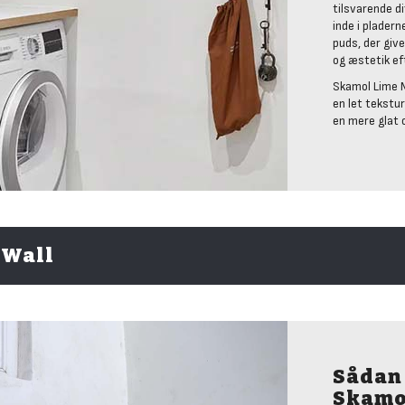
tilsvarende d
inde i plader
puds, der giv
og æstetik ef
Skamol Lime M
en let tekstu
en mere glat 
oWall
Sådan
Skamo