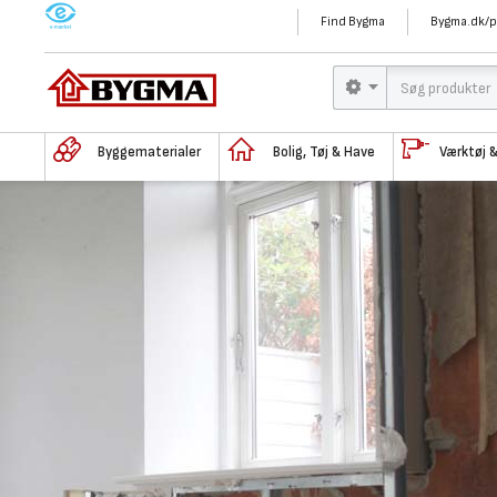
M
Find Bygma
Bygma.dk/p
Byggematerialer
Bolig, Tøj & Have
Værktøj 