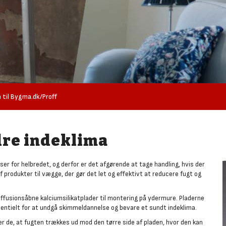
 til Bygma.dk/Proff
dre indeklima
ser for helbredet, og derfor er det afgørende at tage handling, hvis der
f produkter til vægge, der gør det let og effektivt at reducere fugt og
iffusionsåbne kalciumsilikatplader til montering på ydermure. Pladerne
essentielt for at undgå skimmeldannelse og bevare et sundt indeklima.
er de, at fugten trækkes ud mod den tørre side af pladen, hvor den kan