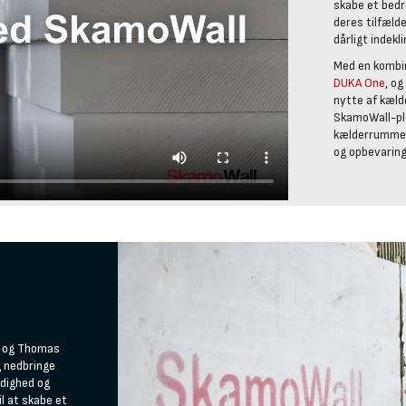
skabe et bedr
deres tilfæld
dårligt indekl
Med en kombin
DUKA One
, o
nytte af kæld
SkamoWall-pla
kælderrummet
og opbevaring 
a og Thomas
g nedbringe
idighed og
il at skabe et