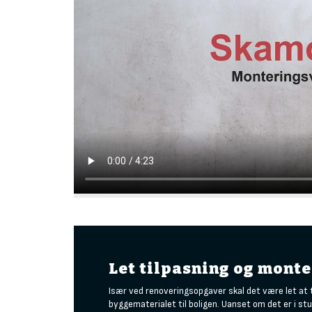
Let tilpasning og mont
Især ved renoveringsopgaver skal det være let at 
byggematerialet til boligen. Uanset om det er i stu