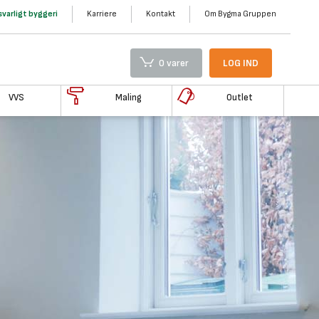
varligt byggeri
Karriere
Kontakt
Om Bygma Gruppen
0 varer
LOG IND
VVS
Maling
Outlet