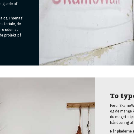
re glæde af
dja og Thomas'
materiale, de
ere uden at
de projekt på
To typ
Fordi SkamoWal
og de mange kr
du meget stør
håndtering af
Når pladerne 