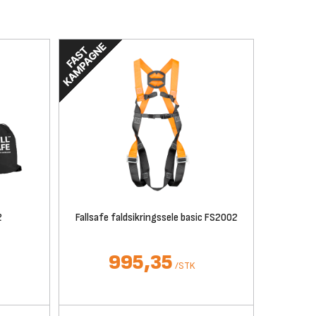
2
Fallsafe faldsikringssele basic FS2002
995,35
/
STK