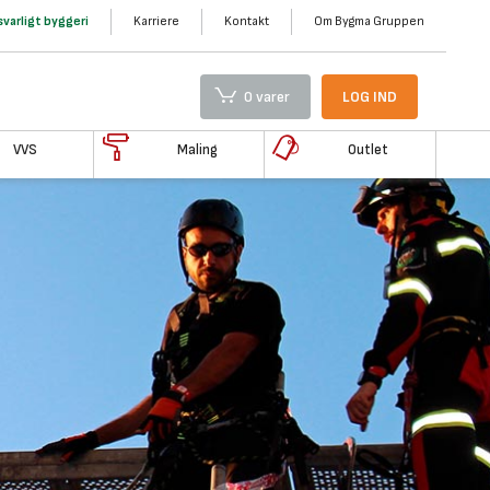
varligt byggeri
Karriere
Kontakt
Om Bygma Gruppen
0 varer
LOG IND
VVS
Maling
Outlet