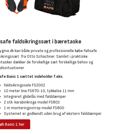
lsafe faldsikringssæt i bæretaske
ygma.dk kan både private og professionelle købe Fallsafe
sikringssæt fra Otto Schachner. Samlet i praktiske
tasker dækker de forskellige sæt forskellige behov og
jdssituationer.
safe Basic 1 sættet indeholder f.eks.
Faldsikringssele FS2002
10 meter line FS670-10, tykkelse 11 mm
Integreret glidelås med falddæmper
2 stk. karabinkroge model FS802
1 m monteringsstrop model FS800
Systemet er godkendt uden brug af ekstern falddæmper
øb Basic 1 her