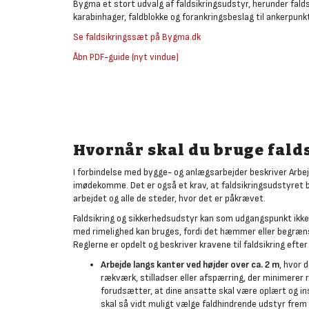
Bygma et stort udvalg af faldsikringsudstyr, herunder falds
karabinhager, faldblokke og forankringsbeslag til ankerpunkt
Se faldsikringssæt på Bygma.dk
Åbn PDF-guide (nyt vindue)
Hvornår skal du bruge fald
I forbindelse med bygge- og anlægsarbejder beskriver Arbejd
imødekomme. Det er også et krav, at faldsikringsudstyret 
arbejdet og alle de steder, hvor det er påkrævet.
Faldsikring og sikkerhedsudstyr kan som udgangspunkt ikke
med rimelighed kan bruges, fordi det hæmmer eller begrænse
Reglerne er opdelt og beskriver kravene til faldsikring efter
Arbejde langs kanter ved højder over ca. 2 m
, hvor 
rækværk, stilladser eller afspærring, der minimerer 
forudsætter, at dine ansatte skal være oplært og ins
skal så vidt muligt vælge faldhindrende udstyr frem