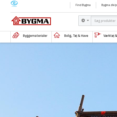
M
Find Bygma
Bygma.dk/p
Byggematerialer
Bolig, Tøj & Have
Værktøj 