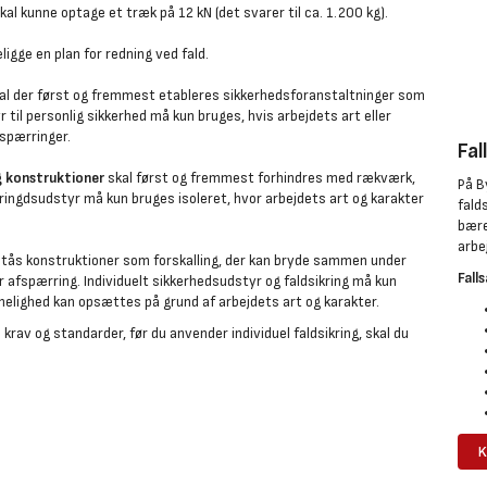
l kunne optage et træk på 12 kN (det svarer til ca. 1.200 kg).
ligge en plan for redning ved fald.
l der først og fremmest etableres sikkerhedsforanstaltninger som
 til personlig sikkerhed må kun bruges, hvis arbejdets art eller
fspærringer.
Fal
g konstruktioner
skal først og fremmest forhindres med rækværk,
På B
kringdsudstyr må kun bruges isoleret, hvor arbejdets art og karakter
fald
bære
arbe
tås konstruktioner som forskalling, der kan bryde sammen under
Fall
 afspærring. Individuelt sikkerhedsudstyr og faldsikring må kun
elighed kan opsættes på grund af arbejdets art og karakter.
krav og standarder, før du anvender individuel faldsikring, skal du
K