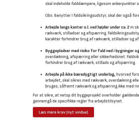
skal indeholde falddæmpere, ligesom ankerpunkter ska
Obs. Benytter I faldsikringsudstyr, skal der også fore
Arbejde langs kanter o.l. ved højder under ca. 2
m ska
rækværk, stilladser og afspærring. Faldsikringsudstyr
karakter forhindrer brug af rækværk, stilladser og a
Byggepladser med risiko for fald ned i bygninger o
overdækning, afspærring eller sikkerhedsnet. Faldsi
forhindrer brug af rækværk, stillads og afspærring.
Arbejde på ikke bæredygtigt underlag,
hvorved fors
arbejdet, skal sikres med rækværk, overdækning eller
bruges, såfremt rækværk og afspærring ikke med rim
For at sikre, at netop dit byggeprojekt overholder gældende 
gennemgå de specifikke regler fra arbejdstilsynet.
Læs mere krav (nyt vindue)