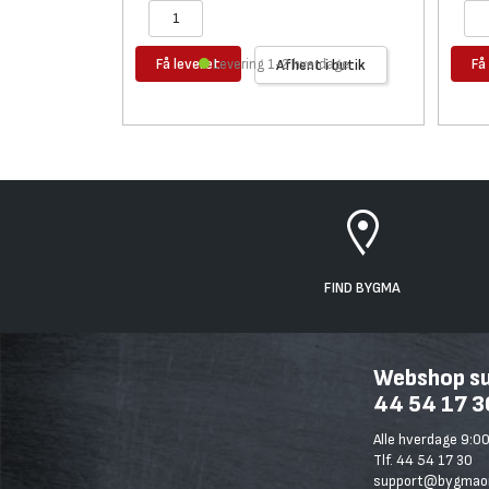
Få leveret
Få
Levering 1-2 hverdage
Afhent i butik
FIND BYGMA
Webshop sup
44 54 17 3
Alle hverdage 9:00
Tlf. 44 54 17 30
support@bygmaon