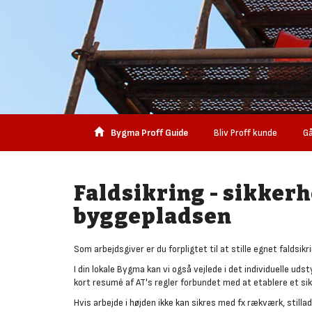
Bygma Proff Guide
Bliv Proff kunde
Gå
Faldsikring - sikkerh
byggepladsen
Som arbejdsgiver er du forpligtet til at stille egnet faldsi
I din lokale Bygma kan vi også vejlede i det individuelle uds
kort resumé af AT's regler forbundet med at etablere et sik
Hvis arbejde i højden ikke kan sikres med fx rækværk, stillad