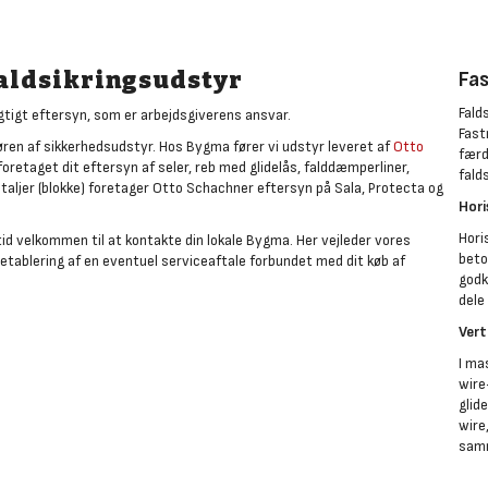
aldsikringsudstyr
Fas
Fald
igtigt eftersyn, som er arbejdsgiverens ansvar.
Fast
øren af sikkerhedsudstyr. Hos Bygma fører vi udstyr leveret af
Otto
færd
oretaget dit eftersyn af seler, reb med glidelås, falddæmperliner,
fald
ljer (blokke) foretager Otto Schachner eftersyn på Sala, Protecta og
Hori
Hori
altid velkommen til at kontakte din lokale Bygma. Her vejleder vores
beto
etablering af en eventuel serviceaftale forbundet med dit køb af
godk
dele
Vert
I ma
wire
glid
wire
sam