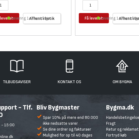
 leveret
Få leveret
Levering 1-2 hverdage
Afhent i butik
Levering 1-2 hverdag
Afhent i bu
TILBUDSAVISER
KONTAKT OS
OM BYGMA
port - Tlf.
Bliv Bygmaster
Bygma.dk
0
Spar 10% på mere end 80.000
Handelsbetingelse
ikke nedsatte varer
Fragt
 - 15:00
Se dine ordrer og fakturaer
Retur og reklamat
Mulighed for op til 40 dages
Fortryd køb
line.dk