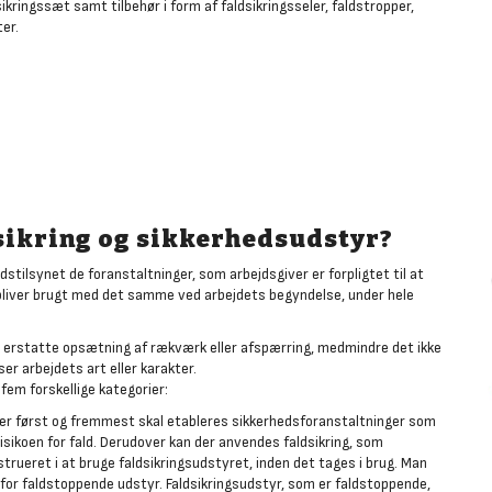
ikringssæt samt tilbehør i form af faldsikringsseler, faldstropper,
er.
sikring og sikkerhedsudstyr?
stilsynet de foranstaltninger, som arbejdsgiver er forpligtet til at
bliver brugt med det samme ved arbejdets begyndelse, under hele
 erstatte opsætning af rækværk eller afspærring, medmindre det ikke
r arbejdets art eller karakter.
 fem forskellige kategorier:
der først og fremmest skal etableres sikkerhedsforanstaltninger som
risikoen for fald. Derudover kan der anvendes faldsikring, som
trueret i at bruge faldsikringsudstyret, inden det tages i brug. Man
 for faldstoppende udstyr. Faldsikringsudstyr, som er faldstoppende,