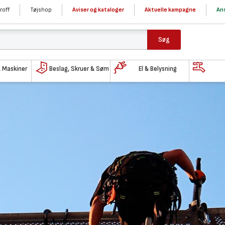
roff
Tøjshop
Aviser og kataloger
Aktuelle kampagne
Ans
Søg
& Maskiner
Beslag, Skruer & Søm
El & Belysning