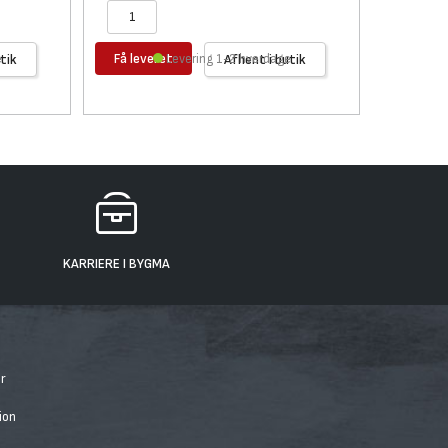
Få leveret
e
tik
Levering 1-2 hverdage
Afhent i butik
KARRIERE I BYGMA
r
ion