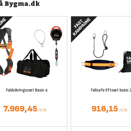
på Bygma.dk
Faldsikringssæt Basic 4
Fallsafe liftsæt basic 
7.969,45
916,15
/
STK
/
STK