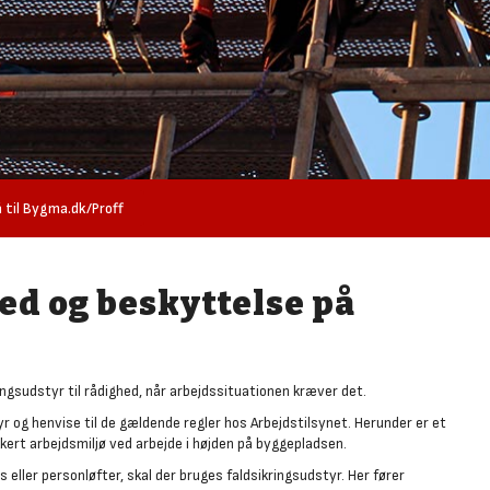
 til Bygma.dk/Proff
ed og beskyttelse på
kringsudstyr til rådighed, når arbejdssituationen kræver det.
tyr og henvise til de gældende regler hos Arbejdstilsynet. Herunder er et
kert arbejdsmiljø ved arbejde i højden på byggepladsen.
s eller personløfter, skal der bruges faldsikringsudstyr. Her fører